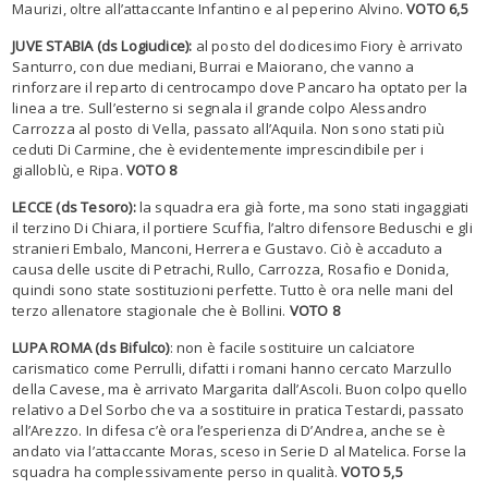
Maurizi, oltre all’attaccante Infantino e al peperino Alvino.
VOTO 6,5
JUVE STABIA (ds Logiudice):
al posto del dodicesimo Fiory è arrivato
Santurro, con due mediani, Burrai e Maiorano, che vanno a
rinforzare il reparto di centrocampo dove Pancaro ha optato per la
linea a tre. Sull’esterno si segnala il grande colpo Alessandro
Carrozza al posto di Vella, passato all’Aquila. Non sono stati più
ceduti Di Carmine, che è evidentemente imprescindibile per i
gialloblù, e Ripa.
VOTO 8
LECCE (ds Tesoro):
la squadra era già forte, ma sono stati ingaggiati
il terzino Di Chiara, il portiere Scuffia, l’altro difensore Beduschi e gli
stranieri Embalo, Manconi, Herrera e Gustavo. Ciò è accaduto a
causa delle uscite di Petrachi, Rullo, Carrozza, Rosafio e Donida,
quindi sono state sostituzioni perfette. Tutto è ora nelle mani del
terzo allenatore stagionale che è Bollini.
VOTO 8
LUPA ROMA (ds Bifulco)
: non è facile sostituire un calciatore
carismatico come Perrulli, difatti i romani hanno cercato Marzullo
della Cavese, ma è arrivato Margarita dall’Ascoli. Buon colpo quello
relativo a Del Sorbo che va a sostituire in pratica Testardi, passato
all’Arezzo. In difesa c’è ora l’esperienza di D’Andrea, anche se è
andato via l’attaccante Moras, sceso in Serie D al Matelica. Forse la
squadra ha complessivamente perso in qualità.
VOTO 5,5