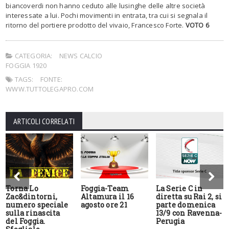
biancoverdi non hanno ceduto alle lusinghe delle altre società
interessate a lui. Pochi movimenti in entrata, tra cui si segnala il
ritorno del portiere prodotto del vivaio, Francesco Forte.
VOTO 6
CATEGORIA:
NEWS CALCIO
FOGGIA 1920
TAGS:
FONTE:
WWW.TUTTOLEGAPRO.COM
ARTICOLI CORRELATI
Torna Lo
Foggia-Team
La Serie C in
Zac&dintorni,
Altamura il 16
diretta su Rai 2, si
numero speciale
agosto ore 21
parte domenica
sulla rinascita
13/9 con Ravenna-
del Foggia.
Perugia