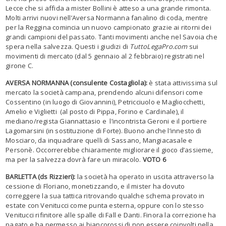
Lecce che si affida a mister Bollini è atteso a una grande rimonta.
Molti arrivi nuovi nell’Aversa Normanna fanalino di coda, mentre
per la Reggina comincia un nuovo campionato grazie ai ritorni dei
grandi campioni del passato. Tanti movimenti anche nel Savoia che
spera nella salvezza. Questi i giudizi di
TuttoLegaPro.com
sui
movimenti di mercato (dal 5 gennaio al 2 febbraio) registrati nel
girone C.
AVERSA NORMANNA (consulente Costagliola):
è stata attivissima sul
mercato la società campana, prendendo alcuni difensori come
Cossentino (in luogo di Giovannini), Petricciuolo e Magliocchetti,
Amelio e Viglietti (al posto di Pippa, Forino e Cardinale), il
mediano/regista Giannattasio e l’incontrista Geroni e il portiere
Lagomarsini (in sostituzione di Forte). Buono anche l’innesto di
Mosciaro, da inquadrare quelli di Sassano, Mangiacasale e
Personè. Occorrerebbe chiaramente migliorare il gioco d’assieme,
ma per la salvezza dovrà fare un miracolo.
VOTO 6
BARLETTA (ds Rizzieri):
la società ha operato in uscita attraverso la
cessione di Floriano, monetizzando, e il mister ha dovuto
correggere la sua tattica ritrovando qualche schema provato in
estate con Venitucci come punta esterna, oppure con lo stesso
Venitucci rifinitore alle spalle di Fall e Danti. Finora la correzione ha
pagato e ha permesso ai biancorossi di non essere coinvolti nella