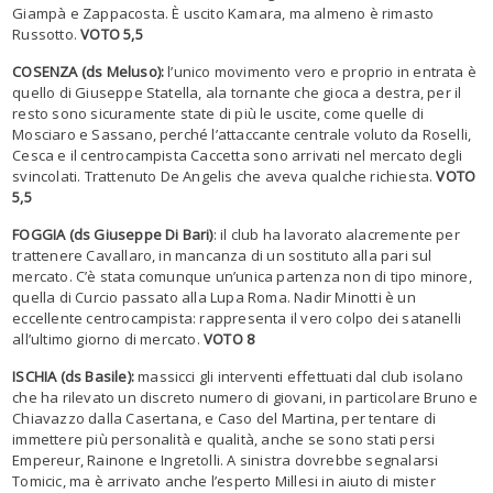
Giampà e Zappacosta. È uscito Kamara, ma almeno è rimasto
Russotto.
VOTO 5,5
COSENZA (ds Meluso):
l’unico movimento vero e proprio in entrata è
quello di Giuseppe Statella, ala tornante che gioca a destra, per il
resto sono sicuramente state di più le uscite, come quelle di
Mosciaro e Sassano, perché l’attaccante centrale voluto da Roselli,
Cesca e il centrocampista Caccetta sono arrivati nel mercato degli
svincolati. Trattenuto De Angelis che aveva qualche richiesta.
VOTO
5,5
FOGGIA (ds Giuseppe Di Bari)
: il club ha lavorato alacremente per
trattenere Cavallaro, in mancanza di un sostituto alla pari sul
mercato. C’è stata comunque un’unica partenza non di tipo minore,
quella di Curcio passato alla Lupa Roma. Nadir Minotti è un
eccellente centrocampista: rappresenta il vero colpo dei satanelli
all’ultimo giorno di mercato.
VOTO 8
ISCHIA (ds Basile):
massicci gli interventi effettuati dal club isolano
che ha rilevato un discreto numero di giovani, in particolare Bruno e
Chiavazzo dalla Casertana, e Caso del Martina, per tentare di
immettere più personalità e qualità, anche se sono stati persi
Empereur, Rainone e Ingretolli. A sinistra dovrebbe segnalarsi
Tomicic, ma è arrivato anche l’esperto Millesi in aiuto di mister