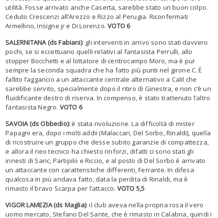
utilità. Fosse arrivato anche Caserta, sarebbe stato un buon colpo.
Ceduto Crescenzi all’Arezzo e Rizzo al Perugia. Riconfermati
Armellino, Insigne jr e Di Lorenzo.
VOTO 6
SALERNITANA (ds Fabiani)
: gli interventi in arrivo sono stati davvero
pochi, se si eccettuano quelli relativi al fantasista Perrulli, allo
stopper Bocchetti e al lottatore di centrocampo Moro, ma è pur
sempre la seconda squadra che ha fatto più punti nel girone C. È
fallito l’aggancio a un attaccante centrale alternativo a Calil che
sarebbe servito, specialmente dopo il ritiro di Ginestra, e non c’è un
fluidificante destro di riserva. In compenso, è stato trattenuto l’altro
fantasista Negro.
VOTO 6
SAVOIA (ds Obbedio):
è stata rivoluzione. La difficoltà di mister
Papagni era, dopo i molti addii (Malaccari, Del Sorbo, Rinaldi), quella
di ricostruire un gruppo che desse subito garanzie di compattezza,
e allora il neo tecnico ha chiesto rinforzi, difatti ci sono stati gli
innesti di Saric, Partipilo e Riccio, e al posto di Del Sorbo è arrivato
un attaccante con caratteristiche differenti, Ferrante. In difesa
qualcosa in più andava fatto, data la perdita di Rinaldi, ma è
rimasto il bravo Scarpa per l’attacco.
VOTO 5,5
VIGOR LAMEZIA (ds Maglia)
: il club aveva nella propria rosa il vero
uomo mercato, Stefano Del Sante, che è rimasto in Calabria, quindi i