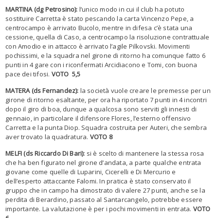
MARTINA (dg Petrosino):
l’unico modo in cui il club ha potuto
sostituire Carretta è stato pescando la carta Vincenzo Pepe, a
centrocampo è arrivato Bucolo, mentre in difesa c’è stata una
cessione, quella di Caso, a centrocampo la risoluzione contrattuale
con Amodio e in attacco è arrivato l’agile Pilkovski. Movimenti
pochissimi, e la squadra nel girone di ritorno ha comunque fatto 6
punti in 4 gare con i riconfermati Arcidiacono e Tomi, con buona
pace dei tifosi.
VOTO 5,5
MATERA (ds Fernandez):
la società vuole creare le premesse per un
girone di ritorno esaltante, per ora ha riportato 7 punti in 4 incontri
dopo il giro di boa, dunque a qualcosa sono serviti gli innesti di
gennaio, in particolare il difensore Flores, l’esterno offensivo
Carretta e la punta Diop. Squadra costruita per Auteri, che sembra
aver trovato la quadratura.
VOTO 8
MELFI (ds Riccardo Di Bari):
si è scelto di mantenere la stessa rosa
che ha ben figurato nel girone d’andata, a parte qualche entrata
giovane come quelle di Luparini, Cicerelli e Di Mercurio e
dell’esperto attaccante Falomi. In pratica è stato conservato il
gruppo che in campo ha dimostrato di valere 27 punti, anche se la
perdita di Berardino, passato al Santarcangelo, potrebbe essere
importante. La valutazione è per i pochi movimenti in entrata.
VOTO
6