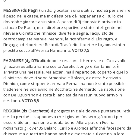
MESSINA (ds Pagni):
undici giocatori sono stati svincolati per snellire
il peso nelle casse, ma in difesa ora c’è l’esperienza di Rullo che
dovrebbe giocare a sinistra. Al posto di Bjelanovic è arrivato in
attacco De Paula, ma il direttore sportivo è stato intelligente nel
rilevare Ciciretti che rifinisce, diverte e segna, l’acquisto del
centrocampista Manuel Mancini, la riconferma di Elio Nigro, e
l’ingaggio del portiere Belardi. Trasferito il portere Lagomarsini in
prestito secco all’Aversa Normanna.
VOTO 7,5
PAGANESE (dg D’Eboli):
dopo le cessioni di Herrera e di Caccavallo
gli azzurrostellati hanno scelto Aurelio, Longo e Santaniello. È
arrivata una mezzala, Malaccari, ma il reparto più coperto è quello
di sinistra, dove ci sono Armenise e Bolzan, a destra è arrivato
Dionida, come stopper è arrivato Perna, ma non è stato possibile
trattenere né Schiavino né Bocchetti né Bernardo. La risoluzione
con De Liguori non è stata bilanciata da nessun nuovo arrivo in
mediana.
VOTO 5,5
REGGINA (ds Giacchetta)
: il progetto iniziale doveva puntare sull’età
media perché si supponeva che i giovani fossero già pronti per
essere titolari, ma non è andata bene. Allora patron Foti ha
richiamato gli over 35 Belardi, Cirillo e Aronica affinché facessero da
chiocce, ma questi tre hanno anche dimostrato sul campo la loro