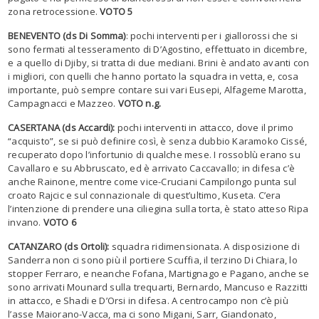
zona retrocessione.
VOTO 5
BENEVENTO (ds Di Somma)
: pochi interventi per i giallorossi che si
sono fermati al tesseramento di D’Agostino, effettuato in dicembre,
e a quello di Djiby, si tratta di due mediani. Brini è andato avanti con
i migliori, con quelli che hanno portato la squadra in vetta, e, cosa
importante, può sempre contare sui vari Eusepi, Alfageme Marotta,
Campagnacci e Mazzeo.
VOTO n.g.
CASERTANA (ds Accardi):
pochi interventi in attacco, dove il primo
“acquisto”, se si può definire così, è senza dubbio Karamoko Cissé,
recuperato dopo l’infortunio di qualche mese. I rossoblù erano su
Cavallaro e su Abbruscato, ed è arrivato Caccavallo; in difesa c’è
anche Rainone, mentre come vice-Cruciani Campilongo punta sul
croato Rajcic e sul connazionale di quest’ultimo, Kuseta. C’era
l’intenzione di prendere una ciliegina sulla torta, è stato atteso Ripa
invano.
VOTO 6
CATANZARO (ds Ortoli):
squadra ridimensionata. A disposizione di
Sanderra non ci sono più il portiere Scuffia, il terzino Di Chiara, lo
stopper Ferraro, e neanche Fofana, Martignago e Pagano, anche se
sono arrivati Mounard sulla trequarti, Bernardo, Mancuso e Razzitti
in attacco, e Shadi e D’Orsi in difesa. A centrocampo non c’è più
l’asse Maiorano-Vacca, ma ci sono Migani, Sarr, Giandonato,