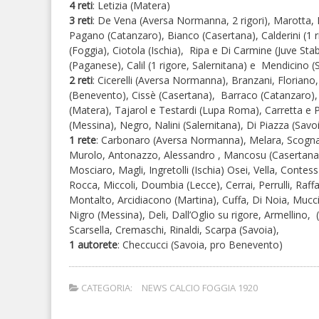
4 reti
: Letizia (Matera)
3 reti
: De Vena (Aversa Normanna, 2 rigori), Marotta, E
Pagano (Catanzaro), Bianco (Casertana), Calderini (1 r
(Foggia), Ciotola (Ischia), Ripa e Di Carmine (Juve S
(Paganese), Calil (1 rigore, Salernitana) e Mendicino (
2 reti
: Cicerelli (Aversa Normanna), Branzani, Floriano,
(Benevento), Cissè (Casertana), Barraco (Catanzaro), Ag
(Matera), Tajarol e Testardi (Lupa Roma), Carretta e P
(Messina), Negro, Nalini (Salernitana), Di Piazza (Savo
1 rete
: Carbonaro (Aversa Normanna), Melara, Scognam
Murolo, Antonazzo, Alessandro , Mancosu (Casertana),
Mosciaro, Magli, Ingretolli (Ischia) Osei, Vella, Contes
Rocca, Miccoli, Doumbia (Lecce), Cerrai, Perrulli, Raff
Montalto, Arcidiacono (Martina), Cuffa, Di Noia, Mucci
Nigro (Messina), Deli, Dall’Oglio su rigore, Armellino,
Scarsella, Cremaschi, Rinaldi, Scarpa (Savoia),
1 autorete
: Checcucci (Savoia, pro Benevento)
CATEGORIA:
NEWS CALCIO FOGGIA 1920