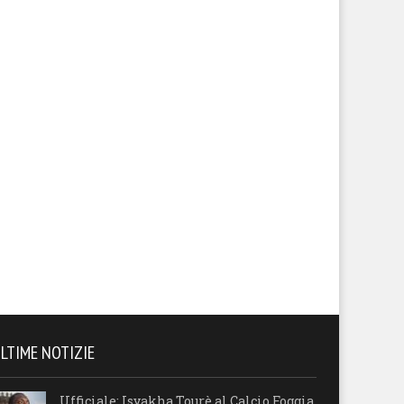
endario, sfida con la
Il calendario del Foggia stagi
lernitana in uno Zaccheria
2026-27
erto. A rischio anche il derby
 il Cerignola
LTIME NOTIZIE
Ufficiale: Isyakha Tourè al Calcio Foggia