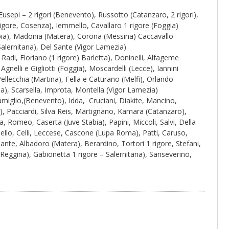
usepi – 2 rigori (Benevento), Russotto (Catanzaro, 2 rigori),
igore, Cosenza), Iemmello, Cavallaro 1 rigore (Foggia)
tabia), Madonia (Matera), Corona (Messina) Caccavallo
Salernitana), Del Sante (Vigor Lamezia)
 Radi, Floriano (1 rigore) Barletta), Doninelli, Alfageme
nelli e Gigliotti (Foggia), Moscardelli (Lecce), Iannini
ellecchia (Martina), Fella e Caturano (Melfi), Orlando
ia), Scarsella, Improta, Montella (Vigor Lamezia)
iglio,(Benevento), Idda, Cruciani, Diakite, Mancino,
 Pacciardi, Silva Reis, Martignano, Kamara (Catanzaro),
sa, Romeo, Caserta (Juve Stabia), Papini, Miccoli, Salvi, Della
aello, Celli, Leccese, Cascone (Lupa Roma), Patti, Caruso,
ante, Albadoro (Matera), Berardino, Tortori 1 rigore, Stefani,
 (Reggina), Gabionetta 1 rigore – Salernitana), Sanseverino,