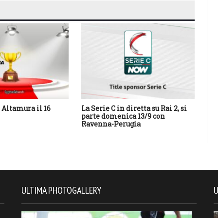
Altamura il 16
La Serie C in diretta su Rai 2, si
Cal
parte domenica 13/9 con
Sa
Ravenna-Perugia
des
con
ULTIMA PHOTOGALLERY
U