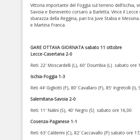
Vittoria importante del Foggia sul terreno dell’Ischia, v
Savoia e Benevento corsaro a Barletta. Vince il Lecce 
sbarazza della Reggina, pari tra Juve Stabia e Messina
e Martina Franca.
GARE OTTAVA GIORNATA sabato 11 ottobre
Lecce-Casertana 2-0
Reti: 22′ Moscardelli (L), 60′ Doumbia (L) sabato ore 
Ischia-Foggia 1-3
Reti 44′ Gigliotti (F), 80′ Cavallaro (F), 85′ Ingretolli (I
Salernitana-Savoia 2-0
Reti: 11′ Nalini (S), 40′ Negro (S) sabato ore 16,00
Cosenza-Paganese 1-1
Reti: 63′ Calderini (C), 82′ Caccavallo (P) sabato ore 17