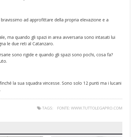
 bravissimo ad approfittare della propria elevazione e a
ale, ma quando gli spazi in area avversaria sono intasati lui
na le due reti al Catanzaro.
sarie sono rigide e quando gli spazi sono pochi, cosa fa?
uto.
ffinché la sua squadra vincesse. Sono solo 12 punti ma i lucani
.
TAGS:
FONTE: WWW.TUTTOLEGAPRO.COM