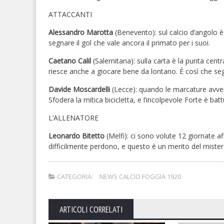
ATTACCANTI
Alessandro Marotta
(Benevento): sul calcio d’angolo è
segnare il gol che vale ancora il primato per i suoi.
Caetano Calil
(Salernitana): sulla carta è la punta centr
riesce anche a giocare bene da lontano. È così che seg
Davide Moscardelli
(Lecce): quando le marcature avver
Sfodera la mitica bicicletta, e l’incolpevole Forte è batt
L’ALLENATORE
Leonardo Bitetto
(Melfi): ci sono volute 12 giornate a
difficilmente perdono, e questo è un merito del mister
CATEGORIA:
NEWS CALCIO FOGGIA 1920
ARTICOLI CORRELATI