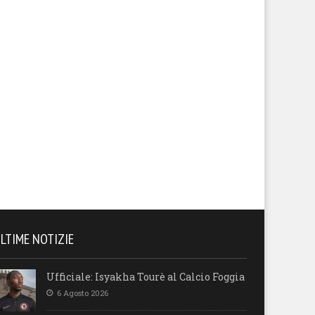
endario, sfida con la
Il calendario del Foggia stagi
lernitana in uno Zaccheria
2026-27
erto. A rischio anche il derby
 il Cerignola
LTIME NOTIZIE
Ufficiale: Isyakha Tourè al Calcio Foggia
6 Agosto 2026