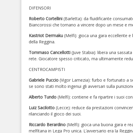
DIFENSORI
Roberto Cortellini
(Barletta): da fluidificante consumato s
Biancorossi che tornano a vincere dopo un mese e m
Kastriot Dermaku
(Melfi): gioca una gara eccellente e l
della Reggina.
Tommaso Cancellotti
(Juve Stabia): libera una sassata 
rete. Giocatore spesso criticato, ma ultimamente redu
CENTROCAMPISTI
Gabriele Puccio
(Vigor Lamezia): furbo e fortunato a se
se sono stati molto ingenui gli avversari sulla punizio
Alberto Tundo
(Melfi): contiene e fa ripartire i suoi 
Luiz Sacilotto
(Lecce): reduce da prestazioni convincen
rilanciando il gioco dei suoi.
Riccardo Berardino
(Melfi): gioca una buona gara e real
melfitana in Lega Pro unica. L’avversario era la Reggin