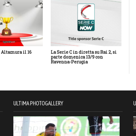
Altamura il 16
La Serie C in diretta su Rai 2, si
Cal
parte domenica 13/9 con
Sa
Ravenna-Perugia
des
con
ULTIMA PHOTOGALLERY
U