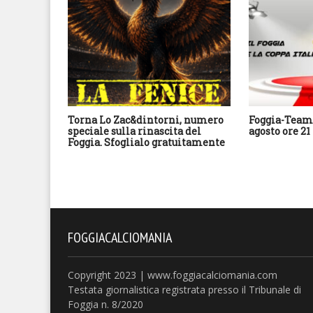
Torna Lo Zac&dintorni, numero
Foggia-Team 
speciale sulla rinascita del
agosto ore 21
Foggia. Sfoglialo gratuitamente
FOGGIACALCIOMANIA
Copyright 2023 | www.foggiacalciomania.com
Testata giornalistica registrata presso il Tribunale di
Foggia n. 8/2020