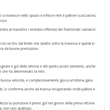
i inserisce nello spazio e infila in rete il pallone scacciacrisi.
ezzo.
imita al massimo i tentativi offensivi dei frastornati calciatori
con un tiro dal limite che sbatte sotto la traversa e quindi in
ce da buone prestazioni.
gnare il gol della vittoria e del quinto posto lametino, anche
ne che ha determinato la rete.
con buona velocità, e complessivamente gioca un’ottima gara.
ti, si conferma anche ad Aversa recuperando molti palloni e
izza su punizione il primo gol nel giorno della prima vittoria
a, non uno qualsiasi.