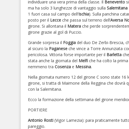
individuare una vera prima della classe. Il
Benevento
si
ma ha solo 3 lunghezze di vantaggio sulla
Salernitana
1 fuori casa sul campo dell’
Ischia
). Sulla panchina cat
posto per il
Lecce
che passa sul terreno dell’
Aversa N
girone. Si allontana il
Matera
che perde sorprendente
girone grazie al gol di Puccio.
Grande sorpresa il
Foggia
del duo De Zerbi-Brescia, c
al sicuro la
Paganese
che vince a Torre Annunziata con
pericolosa. Vittoria forse importante per il
Barletta
che
stata anche la giornata del
Melfi
che ha colto la prima 
nemmeno tra
Cosenza
e
Messina
.
Nella giornata numero 12 del girone C sono state 16 le
girone, si tratta di Maimone della Reggina che dovrà qu
con la Salernitana.
Ecco la formazione della settimana del girone meridio
PORTIERE
Antonio Rosti
(Vigor Lamezia): para praticamente tutt
pareggio.