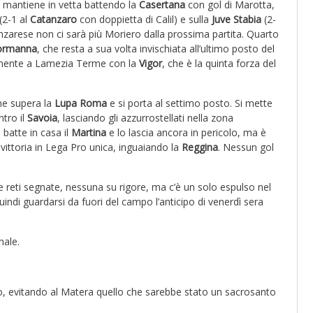
 mantiene in vetta battendo la
Casertana
con gol di Marotta,
(2-1 al
Catanzaro
con doppietta di Calil) e sulla
Juve Stabia
(2-
anzarese non ci sarà più Moriero dalla prossima partita. Quarto
ormanna
, che resta a sua volta invischiata all’ultimo posto del
mente a Lamezia Terme con la
Vigor
, che è la quinta forza del
he supera la
Lupa Roma
e si porta al settimo posto. Si mette
tro il
Savoia
, lasciando gli azzurrostellati nella zona
 batte in casa il
Martina
e lo lascia ancora in pericolo, ma è
vittoria in Lega Pro unica, inguaiando la
Reggina
. Nessun gol
 reti segnate, nessuna su rigore, ma c’è un solo espulso nel
indi guardarsi da fuori del campo l’anticipo di venerdì sera
nale.
o, evitando al Matera quello che sarebbe stato un sacrosanto