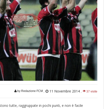
,
11 Novembre 2014
,
by Redazione FCM
37 visite
istono tutte, raggruppate in pochi punti, e non è facile