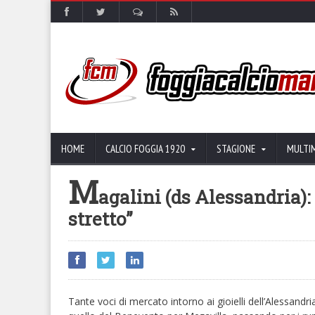
HOME
CALCIO FOGGIA 1920
STAGIONE
MULTI
M
agalini (ds Alessandria)
stretto”
Tante voci di mercato intorno ai gioielli dell’Alessand