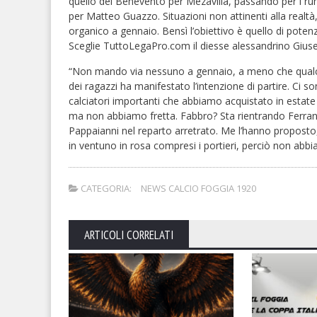
quello del Benevento per Mezavilla, passando per i rum
per Matteo Guazzo. Situazioni non attinenti alla realtà
organico a gennaio. Bensì l’obiettivo è quello di potenzi
Sceglie TuttoLegaPro.com il diesse alessandrino Giusep
“Non mando via nessuno a gennaio, a meno che qual
dei ragazzi ha manifestato l’intenzione di partire. Ci 
calciatori importanti che abbiamo acquistato in estate
ma non abbiamo fretta. Fabbro? Sta rientrando Ferrani
Pappaianni nel reparto arretrato. Me l’hanno propost
in ventuno in rosa compresi i portieri, perciò non abb
CATEGORIA:
NEWS CALCIO FOGGIA 1920
ARTICOLI CORRELATI