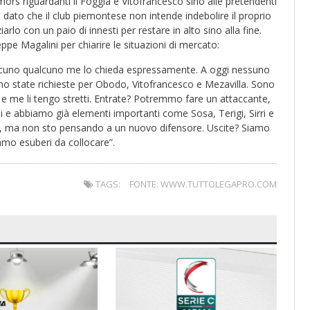
ors riguardanti il Foggia e Vitofrancesco sino alle pretendenti
, dato che il club piemontese non intende indebolire il proprio
arlo con un paio di innesti per restare in alto sino alla fine.
pe Magalini per chiarire le situazioni di mercato:
cuno qualcuno me lo chieda espressamente. A oggi nessuno
sono state richieste per Obodo, Vitofrancesco e Mezavilla. Sono
 e me li tengo stretti. Entrate? Potremmo fare un attaccante,
 e abbiamo già elementi importanti come Sosa, Terigi, Sirri e
o, ma non sto pensando a un nuovo difensore. Uscite? Siamo
iamo esuberi da collocare”.
TAGS:
FONTE: WWW.TUTTOLEGAPRO.COM