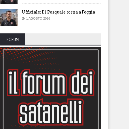
Ufficiale: Di Pasquale torna a Foggia
1 AGOSTO 2026
endario, sfida con la
Il calendario del Foggia stagi
lernitana in uno Zaccheria
2026-27
erto. A rischio anche il derby
 il Cerignola
FORUM