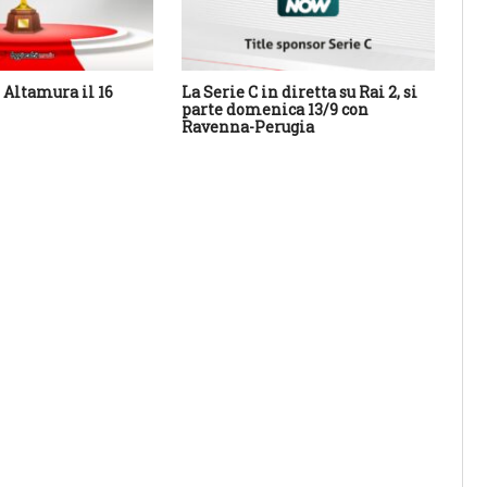
Altamura il 16
La Serie C in diretta su Rai 2, si
Cal
parte domenica 13/9 con
Sa
Ravenna-Perugia
des
con