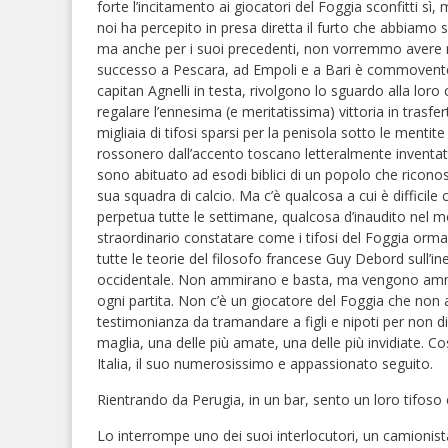
forte l’incitamento ai giocatori del Foggia sconfitti sì, 
noi ha percepito in presa diretta il furto che abbiamo 
ma anche per i suoi precedenti, non vorremmo avere 
successo a Pescara, ad Empoli e a Bari è commovente i
capitan Agnelli in testa, rivolgono lo sguardo alla lor
regalare l’ennesima (e meritatissima) vittoria in trasfert
migliaia di tifosi sparsi per la penisola sotto le menti
rossonero dall’accento toscano letteralmente inventato
sono abituato ad esodi biblici di un popolo che riconos
sua squadra di calcio. Ma c’è qualcosa a cui è difficile
perpetua tutte le settimane, qualcosa d’inaudito nel m
straordinario constatare come i tifosi del Foggia orma
tutte le teorie del filosofo francese Guy Debord sull’in
occidentale. Non ammirano e basta, ma vengono ammirat
ogni partita. Non c’è un giocatore del Foggia che non a
testimonianza da tramandare a figli e nipoti per non dim
maglia, una delle più amate, una delle più invidiate. Cos
Italia, il suo numerosissimo e appassionato seguito.
Rientrando da Perugia, in un bar, sento un loro tifoso c
Lo interrompe uno dei suoi interlocutori, un camionista 