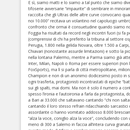
E sì, siamo matti e lo siamo a tal punto che siamo d
tifoserie avversarie “impaurite” di sembrare in minoran
raccolta che gli Ultras delle altre curve convocano quan
noi 10.000” recitava un volantino nel capoluogo umbro 
confronto che ormai è consuetudine quando siamo noi l
Foggia ha risultati da record negli incontri fuori (si fa
(comprensivi di chi ha preferito la tribuna al settore os
Perugia, 1.800 nella gelida Novara, oltre 1.500 a Carpi,
Chiavari (nonostante assurde limitazioni) e sotto la pi
nella lontana Palermo, mentre a Parma siamo già attesi
Inter, Milan, Napoli o Roma per essere superiori (non 
FoxSports), ma lì si parla di città metropolitane, milion
Champion e non di un anonimo dodicesimo posto in ser
ogni trasferta, protagonisti incontrastati di epiche “batt
sui gli spalti, mai domi. Ma non è solo il numero a co
spesso l’ironia e l’autoironia a farla da protagonista,
a Bari ai 33.000 che saltavano cantando “chi non sal
cantando il loro stesso refrain ridacchiando sarcastici d
assordante ci hanno vomitato addosso 8.000 brescia
“alza la voce, coniglio alza la voce”, concludendo con
meno di 300 a Salerno in faccia all’intera curva granata,