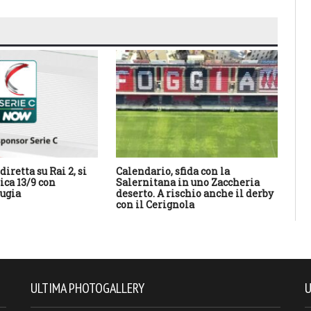
diretta su Rai 2, si
Calendario, sfida con la
Il 
ca 13/9 con
Salernitana in uno Zaccheria
20
ugia
deserto. A rischio anche il derby
con il Cerignola
ULTIMA PHOTOGALLERY
U