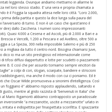
iventati leggenda. Ovunque andiamo mettiamo in allarme le
za nel loro stesso stadio. E’ una vera e propria chiamata a
do è il Foggia la squadra attesa nelle loro città. “Loro 2.000,
prima della partita e questo la dice lunga sulla paura del
’avversario di turno. E non è un caso che quest’anno il
 per dire) dallo Zaccheria. I numeri sono impressionanti
piti). Quasi 4.000 a Cesena e ad Ascoli, più di 2.000 a Bari e a
 Brescia e Vercelli, 1.200 a Pescara e ad Avellino, oltre 500 a
oggia a La Spezia, 300 nella impossibile Salerno e più di 250
 a migliaia da tutto il centro-nord. Bisogna chiamarsi Juve,
lo dico io ma un sito prestigioso ed internazionale come
i di tifosi diffusi dappertutto e lotte per scudetti o piazzamenti
ie B. E così che per assurdo torniamo sempre vincitori da
aglie” a colpi di cori, slogan, sciarpate, bandiere e striscioni
ntraddistinguerci, ma anche il modo con cui ci poniamo. Ed è
 doti che Oscar Wilde promuoveva a sinonimi d’intelligenza. Così
ta un foggiano è” abbiamo risposto applaudendo, saltando e
i gusto, mentre al grido razzista di “benvenuti in Italia” che
ni al Mario Rigamonti abbiamo contrapposto un paradossale
 un inverosimile “a mezzanotte, uscite a mezzanotte” urlato in
 irritata e indispettita per l’inaspettata sconfitta. E spiazzante