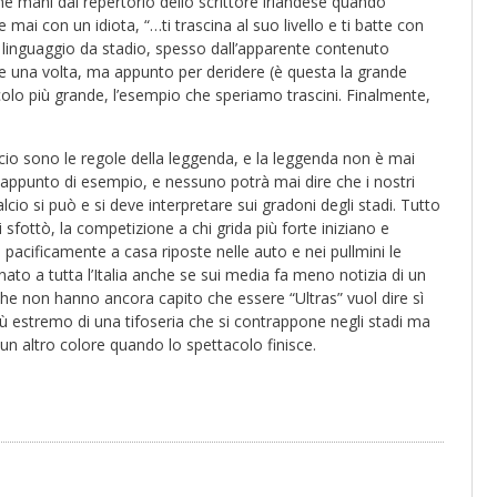
e mani dal repertorio dello scrittore irlandese quando
ai con un idiota, “…ti trascina al suo livello e ti batte con
il linguaggio da stadio, spesso dall’apparente contenuto
e una volta, ma appunto per deridere (è questa la grande
olo più grande, l’esempio che speriamo trascini. Finalmente,
rificio sono le regole della leggenda, e la leggenda non è mai
e appunto di esempio, e nessuno potrà mai dire che i nostri
lcio si può e si deve interpretare sui gradoni degli stadi. Tutto
i sfottò, la competizione a chi grida più forte iniziano e
, pacificamente a casa riposte nelle auto e nei pullmini le
to a tutta l’Italia anche se sui media fa meno notizia di un
 che non hanno ancora capito che essere “Ultras” vuol dire sì
iù estremo di una tifoseria che si contrappone negli stadi ma
 un altro colore quando lo spettacolo finisce.