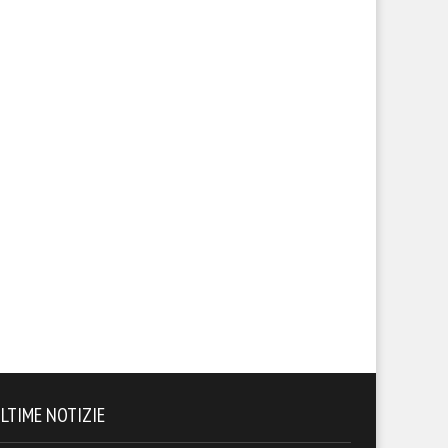
calendario del Foggia stagione
Ecco la composizione dei tre
26-27
gironi
LTIME NOTIZIE