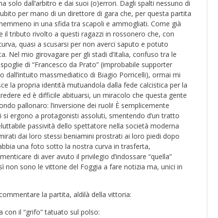
ma solo dall’arbitro e dai suoi (o)errori. Dagli spalti nessuno di
subito per mano di un direttore di gara che, per questa partita
nemmeno in una sfida tra scapoli e ammogliati. Come già
l tributo rivolto a questi ragazzi in rossonero che, con
o curva, quasi a scusarsi per non averci saputo e potuto
a. Nel mio girovagare per gli stadi d’Italia, confuso tra le
te spoglie di “Francesco da Prato” (improbabile supporter
 dall’intuito massmediatico di Biagio Porricelli), ormai mi
ce la propria identità mutuandola dalla fede calcistica per la
 credere ed è difficile abituarsi, un miracolo che questa gente
ondo pallonaro: l’inversione dei ruoli! È semplicemente
i si ergono a protagonisti assoluti, smentendo d’un tratto
eluttabile passività dello spettatore nella società moderna
i dai loro stessi beniamini prostrati ai loro piedi dopo
bbia una foto sotto la nostra curva in trasferta,
enticare di aver avuto il privilegio d’indossare “quella”
ì non sono le vittorie del Foggia a fare notizia ma, unici in
ommentare la partita, aldilà della vittoria:
con il “grifo” tatuato sul polso: