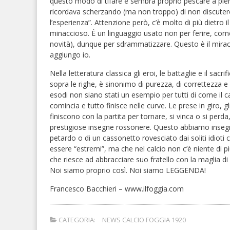
questo modo di tifare e sembra proprio pescare a pien
ricordava scherzando (ma non troppo) di non discutere m
l’esperienza”. Attenzione però, c’è molto di più dietro 
minaccioso. È un linguaggio usato non per ferire, com
novità), dunque per sdrammatizzare. Questo è il mirac
aggiungo io.
Nella letteratura classica gli eroi, le battaglie e il sac
sopra le righe, è sinonimo di purezza, di correttezza 
esodi non siano stati un esempio per tutti di come il ca
comincia e tutto finisce nelle curve. Le prese in giro, gl
finiscono con la partita per tornare, si vinca o si perda
prestigiose insegne rossonere. Questo abbiamo insegna
petardo o di un cassonetto rovesciato dai soliti idioti
essere “estremi”, ma che nel calcio non c’è niente di p
che riesce ad abbracciare suo fratello con la maglia di
Noi siamo proprio così. Noi siamo LEGGENDA!
Francesco Bacchieri – www.ilfoggia.com
CATEGORIA:
NEWS CALCIO FOGGIA 1920