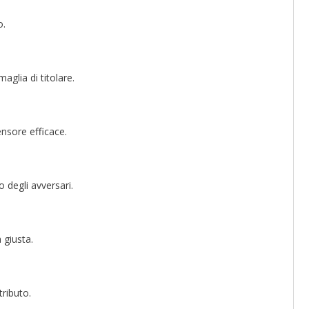
o.
aglia di titolare.
ensore efficace.
 degli avversari.
 giusta.
tributo.