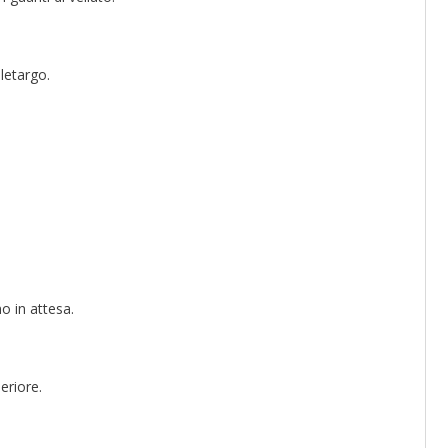
letargo.
no in attesa.
eriore.