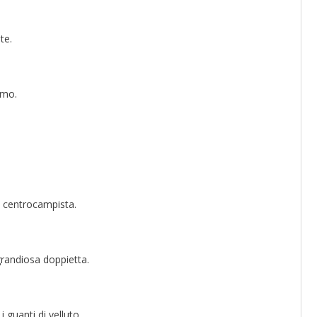
te.
imo.
l centrocampista.
grandiosa doppietta.
i guanti di velluto.