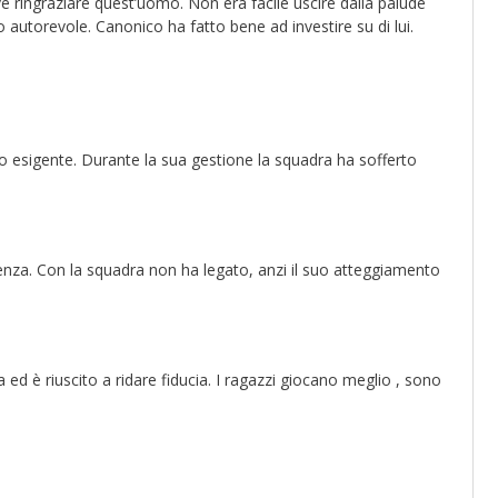
ve ringraziare quest’uomo. Non era facile uscire dalla palude
 autorevole. Canonico ha fatto bene ad investire su di lui.
 esigente. Durante la sua gestione la squadra ha sofferto
nza. Con la squadra non ha legato, anzi il suo atteggiamento
a ed è riuscito a ridare fiducia. I ragazzi giocano meglio , sono