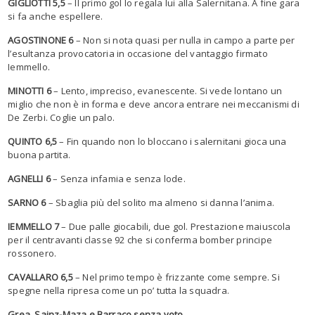
GIGLIOTTI 5,5
– Il primo gol lo regala lui alla Salernitana. A fine gara
si fa anche espellere.
AGOSTINONE 6
– Non si nota quasi per nulla in campo a parte per
l’esultanza provocatoria in occasione del vantaggio firmato
Iemmello.
MINOTTI 6
– Lento, impreciso, evanescente. Si vede lontano un
miglio che non è in forma e deve ancora entrare nei meccanismi di
De Zerbi. Coglie un palo.
QUINTO 6,5
– Fin quando non lo bloccano i salernitani gioca una
buona partita.
AGNELLI 6
– Senza infamia e senza lode.
SARNO 6
– Sbaglia più del solito ma almeno si danna l’anima.
IEMMELLO 7
– Due palle giocabili, due gol. Prestazione maiuscola
per il centravanti classe 92 che si conferma bomber principe
rossonero.
CAVALLARO 6,5
– Nel primo tempo è frizzante come sempre. Si
spegne nella ripresa come un po’ tutta la squadra.
Grea, Sainz-Maza e Barraco senza voto