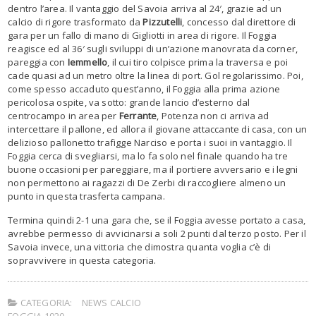
dentro l’area. Il vantaggio del Savoia arriva al 24′, grazie ad un
calcio di rigore trasformato da
Pizzutelli
, concesso dal direttore di
gara per un fallo di mano di Gigliotti in area di rigore. Il Foggia
reagisce ed al 36′ sugli sviluppi di un’azione manovrata da corner,
pareggia con
Iemmello
, il cui tiro colpisce prima la traversa e poi
cade quasi ad un metro oltre la linea di port. Gol regolarissimo. Poi,
come spesso accaduto quest’anno, il Foggia alla prima azione
pericolosa ospite, va sotto: grande lancio d’esterno dal
centrocampo in area per
Ferrante
, Potenza non ci arriva ad
intercettare il pallone, ed allora il giovane attaccante di casa, con un
delizioso pallonetto trafigge Narciso e porta i suoi in vantaggio. Il
Foggia cerca di svegliarsi, ma lo fa solo nel finale quando ha tre
buone occasioni per pareggiare, ma il portiere avversario e i legni
non permettono ai ragazzi di De Zerbi di raccogliere almeno un
punto in questa trasferta campana.
Termina quindi 2-1 una gara che, se il Foggia avesse portato a casa,
avrebbe permesso di avvicinarsi a soli 2 punti dal terzo posto. Per il
Savoia invece, una vittoria che dimostra quanta voglia c’è di
sopravvivere in questa categoria.
CATEGORIA:
NEWS CALCIO
FOGGIA 1920