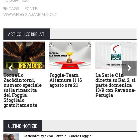
TAGS:
FONTE:
WWW.FOGGIA.IAMCALCIO.IT
ARTICOLI CORRELATI
Torna Lo
Foggia-Team
La Serie C in
Zac&dintorni,
Altamura il 16
diretta su Rai 2, si
numero speciale
agosto ore 21
parte domenica
sulla rinascita
13/9 con Ravenna-
del Foggia.
Perugia
Sfoglialo
gratuitamente
ULTIME NOTIZIE
Ufficiale: Isyakha Tourè al Calcio Foggia