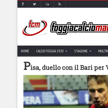
HOME
CALCIO FOGGIA 1920
STAGIONE
MULTI
P
isa, duello con il Bari per