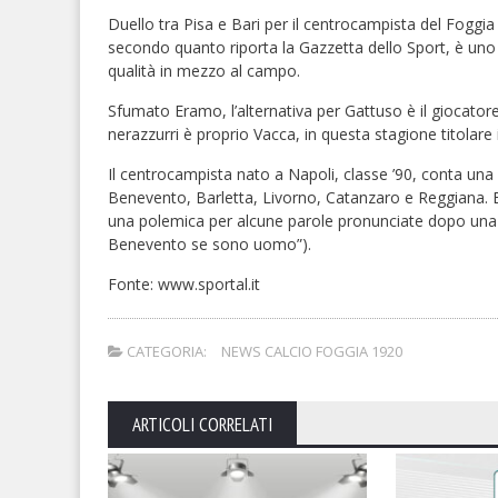
Duello tra Pisa e Bari per il centrocampista del Foggia 
secondo quanto riporta la Gazzetta dello Sport, è uno degl
qualità in mezzo al campo.
Sfumato Eramo, l’alternativa per Gattuso è il giocatore 
nerazzurri è proprio Vacca, in questa stagione titolare
Il centrocampista nato a Napoli, classe ’90, conta una p
Benevento, Barletta, Livorno, Catanzaro e Reggiana. E’
una polemica per alcune parole pronunciate dopo una p
Benevento se sono uomo”).
Fonte: www.sportal.it
CATEGORIA:
NEWS CALCIO FOGGIA 1920
ARTICOLI CORRELATI