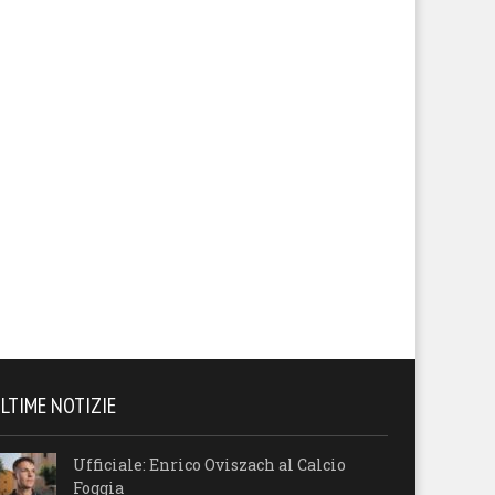
LTIME NOTIZIE
Ufficiale: Enrico Oviszach al Calcio
Foggia