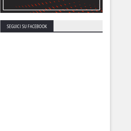
SEGUICI SU FACEBOOK
calendario del Foggia stagione
Ecco la composizione dei tre
26-27
gironi