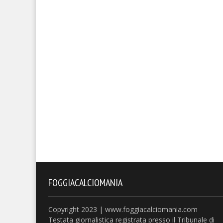
FOGGIACALCIOMANIA
Copyright 2023 | www.foggiacalciomania.com
Testata giornalistica registrata presso il Tribunale di