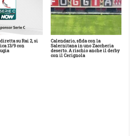
diretta su Rai 2, si
Calendario, sfida con la
Il 
ca 13/9 con
Salernitana in uno Zaccheria
20
ugia
deserto. A rischio anche il derby
con il Cerignola