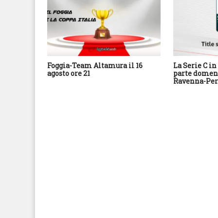
Foggia-Team Altamura il 16
La Serie C in 
agosto ore 21
parte domeni
Ravenna-Per