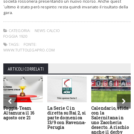
società rossonera presentando un nuovo ricorso. Anche quest
´ultimo è stato però respinto: resta quindi invariato il risultato della
gara.
CATEGORIA:
NEWS CALCIO
FOGGIA 1920
TAGS:
FONTE:
WWW.TUTTOLEGAPRO.COM
ARTICOLI CORRELATI
Foggia-Team
La Serie C in
Calendario, sfida
Altamura il 16
diretta su Rai 2, si
con la
agosto ore 21
parte domenica
Salernitana in
13/9 con Ravenna-
uno Zaccheria
Perugia
deserto. A rischio
anche il derby