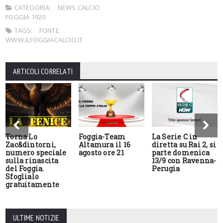
CATEGORIA:
NEWS CALCIO
FOGGIA 1920
TAGS:
FONTE:
WWW.ILFOGGIACALCIO.IT
ARTICOLI CORRELATI
Torna Lo
Foggia-Team
La Serie C in
Zac&dintorni,
Altamura il 16
diretta su Rai 2, si
numero speciale
agosto ore 21
parte domenica
sulla rinascita
13/9 con Ravenna-
del Foggia.
Perugia
Sfoglialo
gratuitamente
ULTIME NOTIZIE