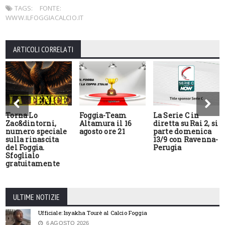
TAGS:
FONTE:
WWW.ILFOGGIACALCIO.IT
ARTICOLI CORRELATI
Torna Lo
Foggia-Team
La Serie C in
Zac&dintorni,
Altamura il 16
diretta su Rai 2, si
numero speciale
agosto ore 21
parte domenica
sulla rinascita
13/9 con Ravenna-
del Foggia.
Perugia
Sfoglialo
gratuitamente
ULTIME NOTIZIE
Ufficiale: Isyakha Tourè al Calcio Foggia
6 AGOSTO 2026