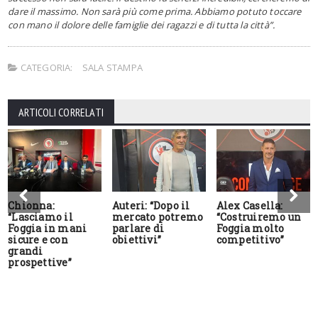
dare il massimo. Non sarà più come prima. Abbiamo potuto toccare
con mano il dolore delle famiglie dei ragazzi e di tutta la città”.
CATEGORIA:
SALA STAMPA
ARTICOLI CORRELATI
Chionna:
Auteri: “Dopo il
Alex Casella:
“Lasciamo il
mercato potremo
“Costruiremo un
Foggia in mani
parlare di
Foggia molto
sicure e con
obiettivi”
competitivo”
grandi
prospettive”