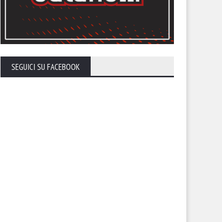
ti allo stadio. Il Foggia invita
Il nuovo volto del Foggia. Torn
uoi tifosi a riempire lo Zac
parlare Gennaro Casillo
SEGUICI SU FACEBOOK