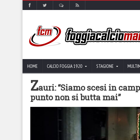
HOME
CALCIO FOGGIA 1920
STAGIONE
MULTI
Z
auri: “Siamo scesi in camp
punto non si butta mai”