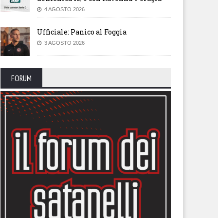
4 AGOSTO 2026
Ufficiale: Panico al Foggia
3 AGOSTO 2026
FORUM
endario, sfida con la
Il calendario del Foggia stagi
lernitana in uno Zaccheria
2026-27