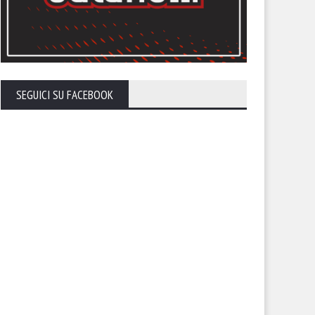
erto. A rischio anche il derby
 il Cerignola
SEGUICI SU FACEBOOK