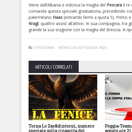
Viene dall’Albania e indossa la maglia del
Pescara
il re
comanda questa speciale graduatoria, precedendo co
palermitano
Haas
(entrambi fermi a quota 5). Primo e u
Kragl
, quattro assist all’attivo. In sua compagnia, tra gli
grande la sua stagione con la maglia del Brescia. A ripor
CATEGORIA:
NEWS CALCIO FOGGIA 1920
ARTICOLI CORRELATI
Torna Lo Zac&dintorni, numero
Foggia-Team 
speciale sulla rinascita del
agosto ore 21