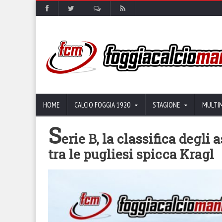
HOME
CALCIO FOGGIA 1920
STAGIONE
MULTI
S
erie B, la classifica deg
tra le pugliesi spicca Kragl