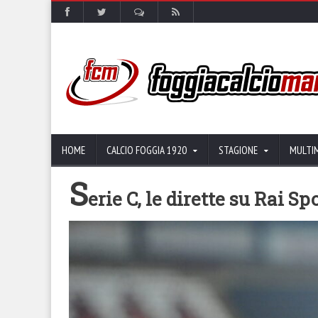
HOME
CALCIO FOGGIA 1920
STAGIONE
MULTI
S
erie C, le dirette su Rai Sp