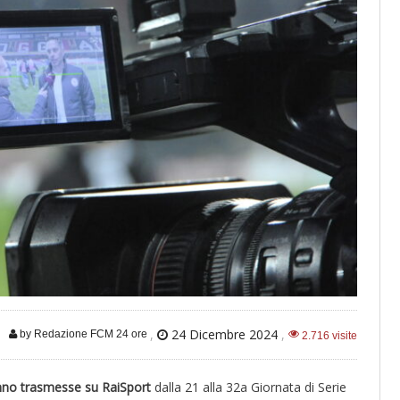
,
24 Dicembre 2024
,
by Redazione FCM 24 ore
2.716 visite
nno trasmesse su RaiSport
dalla 21 alla 32a Giornata di Serie