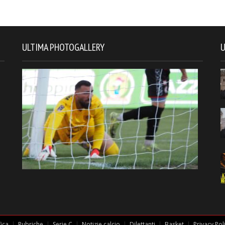
ULTIMA PHOTOGALLERY
U
fica
Rubriche
Serie C
Notizie calcio
Dilettanti
Basket
Privacy Pol