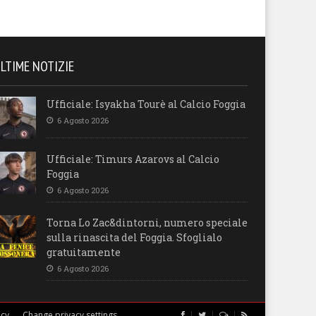
LTIME NOTIZIE
Ufficiale: Isyakha Tourè al Calcio Foggia
6 Agosto 2026
Ufficiale: Timurs Azarovs al Calcio
Foggia
6 Agosto 2026
Torna Lo Zac&dintorni, numero speciale
sulla rinascita del Foggia. Sfoglialo
gratuitamente
6 Agosto 2026
icy
Change privacy settings