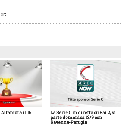
port
Altamura il 16
La Serie C in diretta su Rai 2, si
Cal
parte domenica 13/9 con
Sa
Ravenna-Perugia
des
con