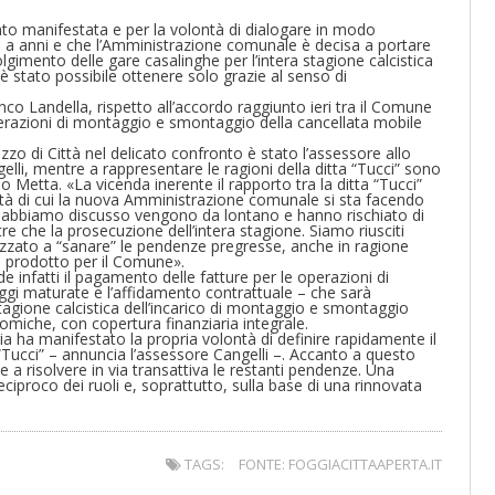
ronto manifestata e per la volontà di dialogare in modo
ai a anni e che l’Amministrazione comunale è decisa a portare
olgimento delle gare casalinghe per l’intera stagione calcistica
è stato possibile ottenere solo grazie al senso di
co Landella, rispetto all’accordo raggiunto ieri tra il Comune
 operazioni di montaggio e smontaggio della cancellata mobile
zzo di Città nel delicato confronto è stato l’assessore allo
lli, mentre a rappresentare le ragioni della ditta “Tucci” sono
lo Metta. «La vicenda inerente il rapporto tra la ditta “Tucci”
dità di cui la nuova Amministrazione comunale si sta facendo
 cui abbiamo discusso vengono da lontano e hanno rischiato di
re che la prosecuzione dell’intera stagione. Siamo riusciti
lizzato a “sanare” le pendenze pregresse, anche in ragione
nno prodotto per il Comune».
de infatti il pagamento delle fatture per le operazioni di
gi maturate e l’affidamento contrattuale – che sarà
 stagione calcistica dell’incarico di montaggio e smontaggio
miche, con copertura finanziaria integrale.
a ha manifestato la propria volontà di definire rapidamente il
 “Tucci” – annuncia l’assessore Cangelli –. Accanto a questo
 risolvere in via transattiva le restanti pendenze. Una
ciproco dei ruoli e, soprattutto, sulla base di una rinnovata
TAGS:
FONTE: FOGGIACITTAAPERTA.IT