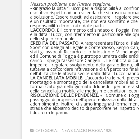
Nessun problema per l’intera stagione.
«Ringrazio la ditta “Tucci” per la disponibilità al conf
risolutivo rispetto ad una vicenda che si trascina orm
a soluzione. Essere riusciti ad assicurare il regolare sv
è un risultato importante, che non era scontato e che 
responsabilità dimostrato dalle parti».
L’ACCORDO.
È il commento del sindaco di Foggia, Fran
e la ditta “Tucci”, con riferimento in particolare alle
dello stadio comunale.
EREDITÀ DEL PASSATO.
A rappresentare l’Ente di Pala
Sport con delega al Legale e Contenzioso, Sergio Cange
stati gli avvocati Riccardo Icilio Ariostino e Michelange
ed il Comune di Foggia è purtroppo un’altra delle ere
carico – spiega l’assessore Cangelli –. Le criticità di
impedire il regolare svolgimento della gara odierna, olt
tuttavia a concordare l’attivazione di un percorso fina
dell’utilità che le attività svolte dalla ditta “Tucci” ha
LA CANCELLATA MOBILE.
L’accordo tra le parti preve
montaggio e smontaggio della cancellata mobile ad og
formalizzato già nella giornata di lunedì – per l’intera
della cancellata mobile alle medesime condizioni econo
RISOLUZIONE DELLE PENDENZE.
«Il Comune di Foggi
passaggio di proprietà dell’opera realizzata dalla ditta
adempimento, inoltre, ci siamo impegnati formalmente a
strada che abbiamo deciso di percorrere nel rispetto re
fiducia tra le parti».
CATEGORIA:
NEWS CALCIO FOGGIA 1920