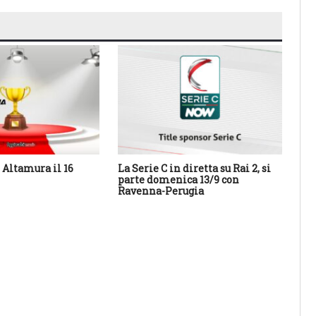
Altamura il 16
La Serie C in diretta su Rai 2, si
Cal
parte domenica 13/9 con
Sa
Ravenna-Perugia
des
con