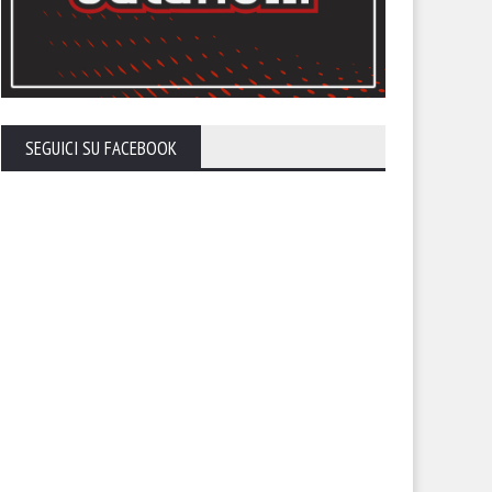
SEGUICI SU FACEBOOK
endario, sfida con la
Il calendario del Foggia stagi
lernitana in uno Zaccheria
2026-27
erto. A rischio anche il derby
 il Cerignola