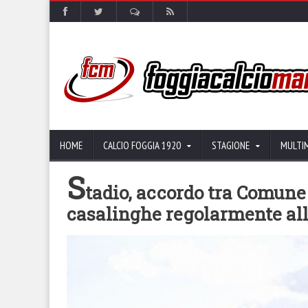
HOME
CALCIO FOGGIA 1920
STAGIONE
MULTI
S
tadio, accordo tra Comune 
casalinghe regolarmente all