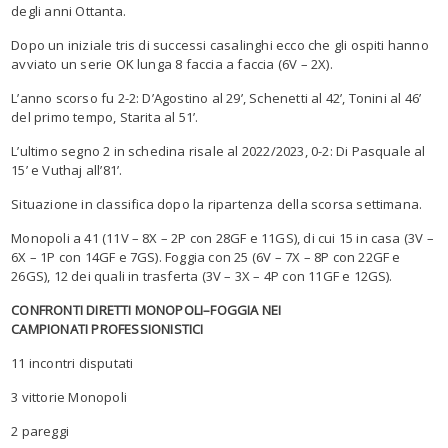
degli anni Ottanta.
Dopo un iniziale tris di successi casalinghi ecco che gli ospiti hanno
avviato un serie OK lunga 8 faccia a faccia (6V – 2X).
L’anno scorso fu 2-2: D’Agostino al 29’, Schenetti al 42’, Tonini al 46’
del primo tempo, Starita al 51’.
L’ultimo segno 2 in schedina risale al 2022/2023, 0-2: Di Pasquale al
15’ e Vuthaj all’81’.
Situazione in classifica dopo la ripartenza della scorsa settimana.
Monopoli a
41 (11V – 8X – 2P con 28GF e 11GS), di cui 15 in casa (3V –
6X – 1P con 14GF e 7GS). Foggia con 25 (6V – 7X – 8P con 22GF e
26GS), 12 dei quali in trasferta (3V – 3X – 4P con 11GF e 12GS).
CONFRONTI DIRETTI
MONOPOLI
–
FOGGIA
N
EI
CAMPIONATI
PROFESSIONISTICI
1
1
incontr
i
disputat
i
3
vittori
e
Monopoli
2
pareggi