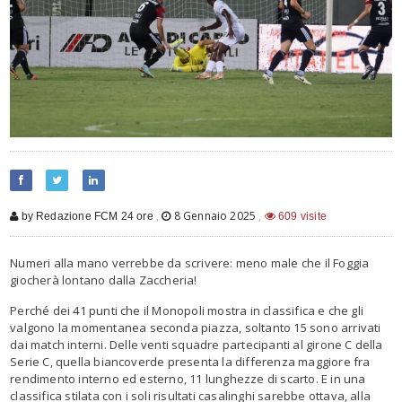
,
8 Gennaio 2025
,
by Redazione FCM 24 ore
609 visite
Numeri alla mano verrebbe da scrivere: meno male che il Foggia
gioc
herà lontano dalla Zaccheria!
Perché dei 41 punti che il Monopoli mostra in classifica
e che gli
valgono la
momentanea
seconda piazza
, soltanto 15 sono arrivati
dai match interni.
Delle venti squadre partecipanti al girone C della
Serie C, quella biancoverde
presenta la differenza maggiore fra
rendimento
interno ed esterno, 11 lunghezze di
scarto
.
E in una
classifica stilata con i soli risultati
casalinghi
sarebbe ottava, alla