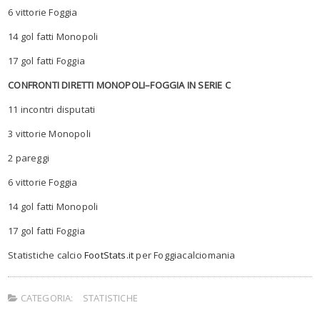
6
vittori
e
Foggia
1
4
gol fatt
i
Monopoli
1
7
gol fatt
i
Foggia
CONFRONTI DIRETTI
MONOPOLI
–
FOGGIA
IN SERIE C
1
1
incontr
i
disputat
i
3
vittori
e
Monopoli
2
pareggi
6
vittorie
Foggia
1
4
gol fatt
i
Monopoli
1
7
go
l fatt
i
Foggia
S
tatistiche calcio
FootStats.it
per
Foggiacalciomania
CATEGORIA:
STATISTICHE