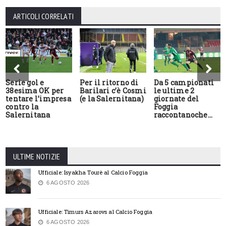
ARTICOLI CORRELATI
Serie gol e
Per il ritorno di
Da 5 campionati
38esima OK per
Barilari c’è Cosmi
le ultime 2
tentare l’impresa
(e la Salernitana)
giornate del
contro la
Foggia
Salernitana
raccontanoche…
ULTIME NOTIZIE
Ufficiale: Isyakha Tourè al Calcio Foggia
6 AGOSTO 2026
Ufficiale: Timurs Azarovs al Calcio Foggia
6 AGOSTO 2026