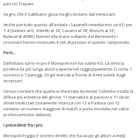
pari col Trapani.
Segno che il
Gabbiano
gioca meglio lontano dal Veneziani.
Anche per tutto questo all’andata i
Satanelli
rimediarono un KO per
1-4
(Salines al 6’, Viteritti al 14’, Cavano al 18’, Bruschi al 53’,
Bulevardi all’86’). Numeri alla mano soltanto dal Benevento i
rossoneri hanno incassato 4 reti al passivo in questo campionato.
Però…
Dall’ottavo turno in poi il Monopoli non ha subito KO. La striscia
positiva (la più lunga ancora aperta nel raggruppamento C) conta 7
successi e 7 pareggi, 20 gol marcati a fronte di 8 reti subite dagli
avversari.
Senza scordare che quella orchestrata da mister Colombo risulta la
difesa più ermetica del girone: 11 marcature al passivo e 11
clean
sheet
totalizzati
(solamente Vicenza con 13 e Padova con 12
vantano un numero maggiore di match a porta inviolata nel calcio
professionistico italiano).
I precedenti fra i pro
Monopoli-Foggia è scontro diretto che ha avuto gli albori a metà