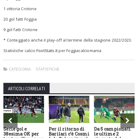
1 vittoria
Crotone
20
gol fatt
i
Foggia
9
gol fatt
i
Crotone
* Conteggiato anche il play-off al termine della stagione 2022/2023.
S
tatistiche calcio
FootStats.it
per
Foggiacalciomania
CATEGORIA:
STATISTICHE
ARTICOLI CORRELATI
Serie gol e
Per il ritorno di
Da 5 campionati
38esima OK per
Barilari c’è Cosmi
le ultime 2