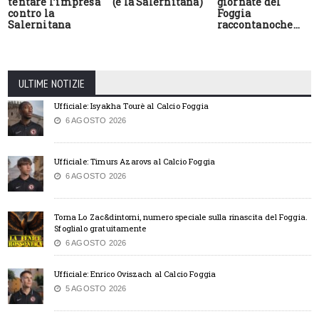
tentare l’impresa
(e la Salernitana)
giornate del
contro la
Foggia
Salernitana
raccontanoche…
ULTIME NOTIZIE
Ufficiale: Isyakha Tourè al Calcio Foggia
6 AGOSTO 2026
Ufficiale: Timurs Azarovs al Calcio Foggia
6 AGOSTO 2026
Torna Lo Zac&dintorni, numero speciale sulla rinascita del Foggia.
Sfoglialo gratuitamente
6 AGOSTO 2026
Ufficiale: Enrico Oviszach al Calcio Foggia
5 AGOSTO 2026