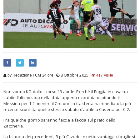
,
8 Ottobre 2025
,
by Redazione FCM 24 ore
417 visite
Non vanno KO
dallo scorso 19 aprile. Perché il
F
oggia in casa ha
subito l
’
ultimo
stop
nella data
appena
ricordata ospitando il
Messina per 1-2, mentre il Crotone in trasferta ha rimediato la più
recente
sconfitta quello ste
sso sabato
d
’
aprile
a Caserta per 0-2.
Fra qualche giorno saran
no faccia a faccia sul prato dello
Zaccheria.
La bilancia dei precedenti, B più C, vede in netto vantaggio i pugliesi