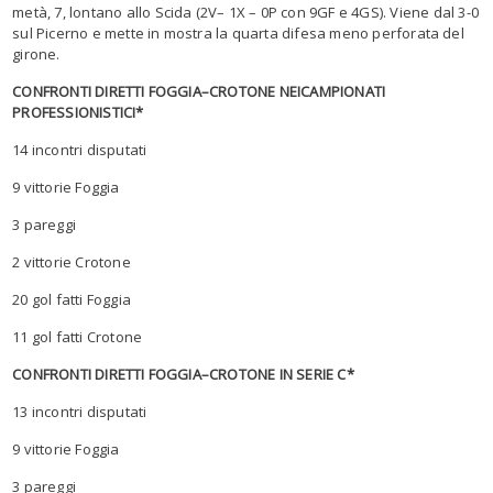
met
à, 7,
lontano
allo Scida (2
V
– 1X
–
0P
con 9G
F
e 4GS). Viene dal 3-0
sul Picerno e mette in mostra la quarta difesa meno
perforata
del
girone.
CONFRONTI DIRETTI
FOGGIA
–
CROTONE
N
EI
CAMPIONAT
I
PROFESSIONISTICI
*
1
4
incontr
i
disputat
i
9
vittori
e
Foggia
3
pareggi
2
vittori
e
Crotone
20
gol fatt
i
Foggia
1
1
gol fatt
i
Crotone
CONFRONTI DIRETTI
FOGGIA
–
CROTONE
IN SERIE C
*
1
3
incontr
i
disputat
i
9
vittori
e
Foggia
3
pareggi