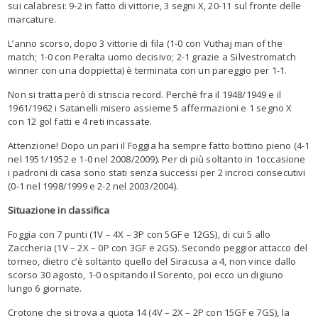
sui calabresi
: 9-2 in fatto di vittorie, 3 segni X, 20-11 sul fronte delle
marcature.
L
’
anno scorso, dopo
3 vittorie
di f
ila (
1-0 con Vuthaj
man of the
match
;
1-0
con Peralta
uomo
decisivo
;
2-1
grazie a
Silvestro
match
winner
con un
a
doppietta)
è terminata con un
pareggio per 1-1
.
Non si tratta però di striscia record. Perché fra il 1948/1949 e il
1961/1962 i
Sat
a
n
el
li
misero assieme 5 affermazioni e 1 segno
X
con 12 gol fatti e 4 reti incassate.
Attenzione! Dopo un pari il Foggia ha sempr
e fatto bottino pieno (4-1
nel 1951/1952 e 1-0 nel 2008/2009). Per di più soltanto
in
1
occasione
i
padroni
di casa sono
stati
senza successi per 2 incroci consecutivi
(0-1 nel 1998/1999 e 2-2 nel 2003/2004).
Si
tuazione in classifica
Foggia con 7 punti (1V
–
4X
–
3P
con 5G
F
e 12GS), di cui 5 allo
Zaccheria (1V
–
2X
–
0P
con 3G
F
e 2GS). Secondo peggior attacco del
torneo, dietro
c
’
è
soltanto
quello del Siracusa a 4,
non vince dallo
scorso 30 agosto, 1-0 ospitando il
Sorento
, poi ecco un
digiuno
lungo 6 giornate.
Crotone che si trova a quota 14 (4V
–
2
X
–
2P
con 15G
F
e 7GS), la