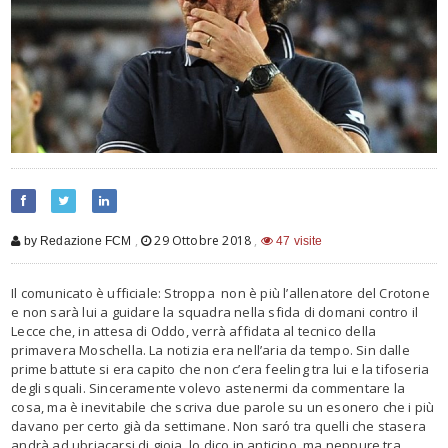
,
29 Ottobre 2018
,
by Redazione FCM
47 visite
Il comunicato è ufficiale: Stroppa
non è più l’allenatore del Crotone
e non sarà lui a guidare la squadra nella sfida di domani contro il
Lecce che, in attesa di Oddo, verrà affidata al tecnico della
primavera Moschella. La notizia era nell’aria da tempo. Sin dalle
prime battute si era capito che non c’era feeling tra lui e la tifoseria
degli squali. Sinceramente volevo astenermi da commentare la
cosa, ma è inevitabile che scriva due parole su un esonero che i più
davano per certo già da settimane. Non saró tra quelli che stasera
andrà ad ubriacarsi di gioia, lo dico in anticipo, ma neppure tra