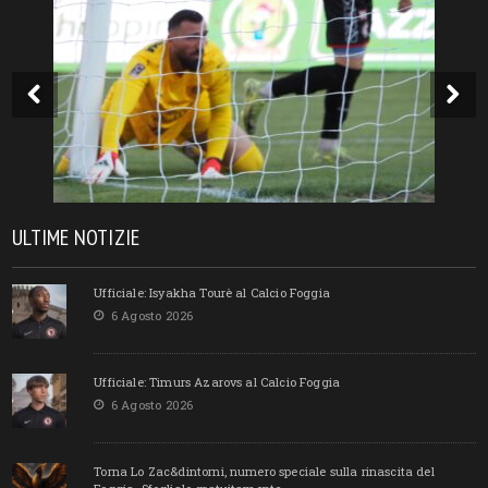
ULTIME NOTIZIE
Ufficiale: Isyakha Tourè al Calcio Foggia
6 Agosto 2026
Ufficiale: Timurs Azarovs al Calcio Foggia
6 Agosto 2026
Torna Lo Zac&dintorni, numero speciale sulla rinascita del