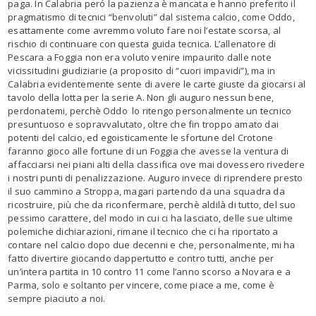
paga. In Calabria peró la pazienza è mancata e hanno preferito il
pragmatismo di tecnici “benvoluti” dal sistema calcio, come Oddo,
esattamente come avremmo voluto fare noi l’estate scorsa, al
rischio di continuare con questa guida tecnica. L’allenatore di
Pescara a Foggia non era voluto venire impaurito dalle note
vicissitudini giudiziarie (a proposito di “cuori impavidi”), ma in
Calabria evidentemente sente di avere le carte giuste da giocarsi al
tavolo della lotta per la serie A. Non gli auguro nessun bene,
perdonatemi, perchè Oddo
lo ritengo personalmente un tecnico
presuntuoso e sopravvalutato, oltre che fin troppo amato dai
potenti del calcio, ed egoisticamente le sfortune del Crotone
faranno gioco alle fortune di un Foggia che avesse la ventura di
affacciarsi nei piani alti della classifica ove mai dovessero rivedere
i nostri punti di penalizzazione. Auguro invece di riprendere presto
il suo cammino a Stroppa, magari partendo da una squadra da
ricostruire, più che da riconfermare, perchè aldilà di tutto, del suo
pessimo carattere, del modo in cui ci ha lasciato, delle sue ultime
polemiche dichiarazioni, rimane il tecnico che ci ha riportato a
contare nel calcio dopo due decenni e che, personalmente, mi ha
fatto divertire giocando dappertutto e contro tutti, anche per
un’intera partita in 10 contro 11 come l’anno scorso a Novara e a
Parma, solo e soltanto per vincere, come piace a me, come è
sempre piaciuto a noi.