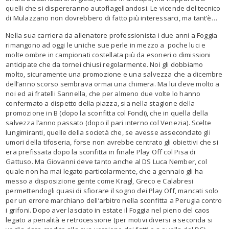
quelli che si dispereranno autoflagellandosi. Le vicende del tecnico
di Mulazzano non dovrebbero di fatto più interessarci, ma tant’è…
Nella sua carriera da allenatore professionista i due anni a Foggia
rimangono ad oggi le uniche sue perle in mezzo a
poche luci e
molte ombre in campionati costellata più da esoneri o dimissioni
anticipate che da tornei chiusi regolarmente. Noi gli dobbiamo
molto, sicuramente una promozione e una salvezza che a dicembre
dell’anno scorso sembrava ormai una chimera. Ma lui deve molto a
noi ed ai fratelli Sannella, che per almeno due volte lo hanno
confermato a dispetto della piazza, sia nella stagione della
promozione in B (dopo la sconfitta col Fondi), che in quella della
salvezza l’anno passato (dopo il pari interno col Venezia). Scelte
lungimiranti, quelle della società che, se avesse assecondato gli
umori della tifoseria, forse non avrebbe centrato gli obiettivi che si
era prefissata dopo la sconfitta in finale Play Off col Pisa di
Gattuso. Ma Giovanni deve tanto anche al DS Luca Nember, col
quale non ha mai legato particolarmente, che a gennaio gli ha
messo a disposizione gente come Kragl, Greco e Calabresi
permettendogli quasi di sfiorare il sogno dei Play Off, mancati solo
per un errore marchiano dell’arbitro nella sconfitta a Perugia contro
i grifoni. Dopo aver lasciato in estate il Foggia nel pieno del caos
legato a penalità e retrocessione (per motivi diversi a seconda si