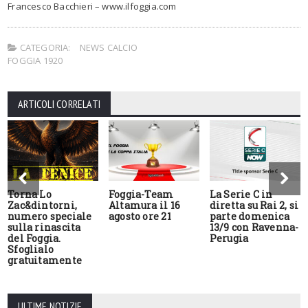
Francesco Bacchieri – www.ilfoggia.com
CATEGORIA:
NEWS CALCIO
FOGGIA 1920
ARTICOLI CORRELATI
Torna Lo
Foggia-Team
La Serie C in
Zac&dintorni,
Altamura il 16
diretta su Rai 2, si
numero speciale
agosto ore 21
parte domenica
sulla rinascita
13/9 con Ravenna-
del Foggia.
Perugia
Sfoglialo
gratuitamente
ULTIME NOTIZIE