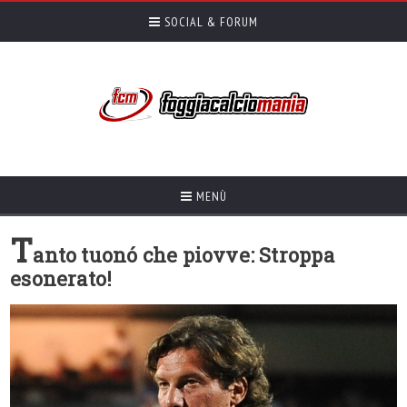
SOCIAL & FORUM
MENÙ
T
anto tuonó che piovve: Stroppa
esonerato!