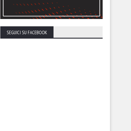
endario, sfida con la
Il calendario del Foggia stagi
lernitana in uno Zaccheria
2026-27
erto. A rischio anche il derby
 il Cerignola
SEGUICI SU FACEBOOK