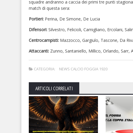
squadre andranno a caccia dei primi tre punti stagional
match di questa sera:
Portieri:
Perina, De Simone, De Lucia
Difensori:
Silvestro, Felicioli, Camigliano, Ercolani, Sali
Centrocampisti:
Mazzocco, Gargiulo, Tascone, Da Riva
Attaccanti:
Zunno, Santaniello, Millico, Orlando, Sarr
CATEGORIA:
NEWS CALCIO FOGGIA 1920
ARTICOLI CORRELATI