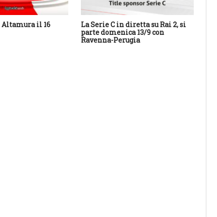
Altamura il 16
La Serie C in diretta su Rai 2, si
Cal
parte domenica 13/9 con
Sa
Ravenna-Perugia
des
con