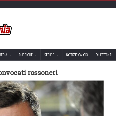
MEDIA
RUBRICHE
SERIE C
NOTIZIE CALCIO
DILETTANTI
onvocati rossoneri