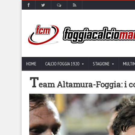
HOME
CALCIO FOGGIA 1920
STAGIONE
MULTI
T
eam Altamura-Foggia: i c