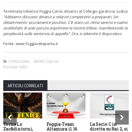
Terminata Udienza Foggia Calcio dinanzi al Collegio garanzia. Iudica
“Abbiamo discusso dinanzi a relatori competenti e preparati. Un
dibattimento sicuramente positivo. C’è stato un clima sereno e siamo
soddisfatti di aver potuto esprimere le nostre difese, manifestando le
perplessità sulla sentenza di appello”
. Ora si attende il dispositivo.
Fonte: www.foggiacittaperta.it
CATEGORIA:
NEWS CALCIO
FOGGIA 1920
ARTICOLI CORRELATI
Torna Lo
Foggia-Team
La Serie C in
Zac&dintorni,
Altamura il 16
diretta su Rai 2, si