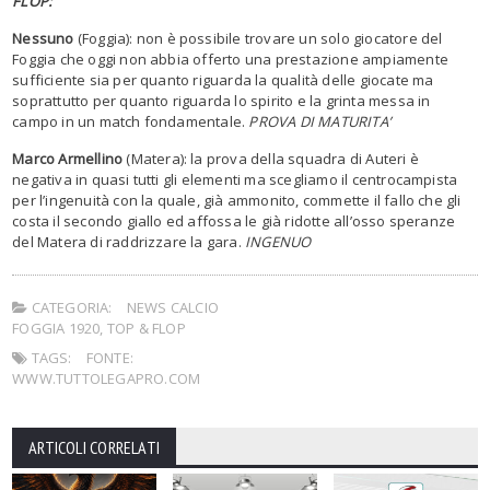
FLOP:
Nessuno
(Foggia): non è possibile trovare un solo giocatore del
Foggia che oggi non abbia offerto una prestazione ampiamente
sufficiente sia per quanto riguarda la qualità delle giocate ma
soprattutto per quanto riguarda lo spirito e la grinta messa in
campo in un match fondamentale.
PROVA DI MATURITA’
Marco Armellino
(Matera): la prova della squadra di Auteri è
negativa in quasi tutti gli elementi ma scegliamo il centrocampista
per l’ingenuità con la quale, già ammonito, commette il fallo che gli
costa il secondo giallo ed affossa le già ridotte all’osso speranze
del Matera di raddrizzare la gara.
INGENUO
CATEGORIA:
NEWS CALCIO
FOGGIA 1920
,
TOP & FLOP
TAGS:
FONTE:
WWW.TUTTOLEGAPRO.COM
ARTICOLI CORRELATI