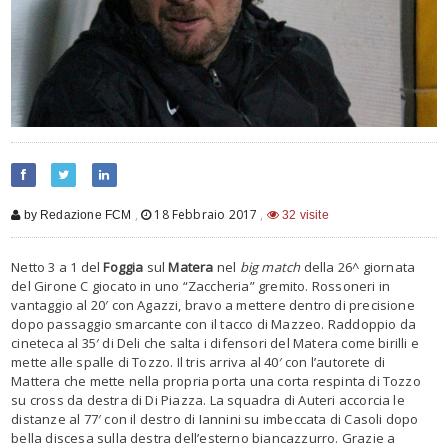
,
18 Febbraio 2017
,
by Redazione FCM
32 visite
Netto 3 a 1 del
Foggia
sul
Matera
nel
big match
della 26^ giornata
del Girone C giocato in uno “Zaccheria” gremito. Rossoneri in
vantaggio al 20′ con Agazzi, bravo a mettere dentro di precisione
dopo passaggio smarcante con il tacco di Mazzeo. Raddoppio da
cineteca al 35′ di Deli che salta i difensori del Matera come birilli e
mette alle spalle di Tozzo. Il tris arriva al 40′ con l’autorete di
Mattera che mette nella propria porta una corta respinta di Tozzo
su cross da destra di Di Piazza. La squadra di Auteri accorcia le
distanze al 77′ con il destro di Iannini su imbeccata di Casoli dopo
bella discesa sulla destra dell’esterno biancazzurro. Grazie a