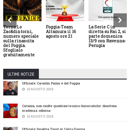
Torna Lo
Foggia-Team
La Serie C in
Zac&dintorni,
Altamura il 16
diretta su Rai 2, si
numero speciale
agosto ore 21
parte domenica
sulla rinascita
13/9 con Ravenna-
del Foggia.
Perugia
Sfoglialo
gratuitamente
ULTIME NOTIZIE
Ufficiale: Corentin Parisy è del Foggia
10 AGOSTO 2026
Catania, non risolte questioni tecnico-burocratiche: disattesa
scadenza odierna
10 AGOSTO 2026
Ufficiale: Isyakha Tourè al Calcio Foggia