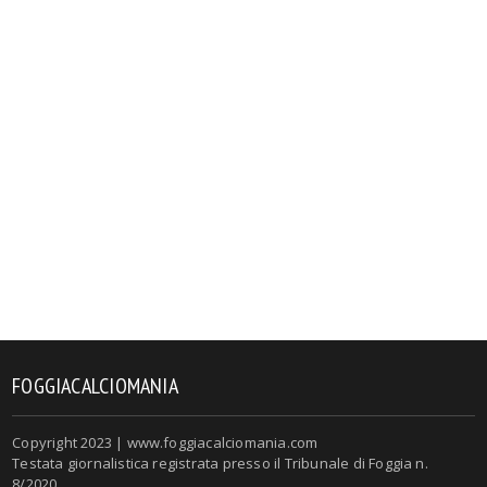
FOGGIACALCIOMANIA
Copyright 2023 | www.foggiacalciomania.com
Testata giornalistica registrata presso il Tribunale di Foggia n.
8/2020