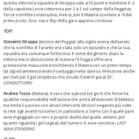
questa vittoria la squadra di Stroppa sale a 53 punti e mantiene il -2
dalla capolista Lecce (vittoriosa per 2 a 1 sul campo della Reggina).
Terza sconfitta consecutiva, invece, per il Matera scivolato a -6 dal
primo posto. Ecco
top e flop
della gara appena conclusa:
TOP:
Giovanni Stroppa
(tecnico del Foggia): alla vigilia aveva dichiarato
che la sconfitta di Taranto era stata solo un episodio e che la sua
squadra era comunque fortissima. E come dargli torto dopo la
vittoria mai in discussione di stasera? Il Foggia offre una
prestazione maiuscola annichilendo il Matera con un primo tempo
da
big
ed amministrando il vantaggio nella ripresa. Menzione anche
per Deli per il gol strepitoso che chiude il match già al 35′.
CONDOTTIERO
Andrea Tozzo
(Matera): è vero che subisce tre gol e che forse ha
qualche responsabilità nell’azione che porta all’autorete di Mattera
ma limita il passivo con alcuni interventi decisivi negando più volte
la rete agli avanti rossoneri, in particolare a Sarno con il quale pare
aver ingaggiato un vero e proprio duello dal quale, almeno per
quanto riguarda i gol segnati dal numero 9, esce vincitore.
LAST
MAN STANDING