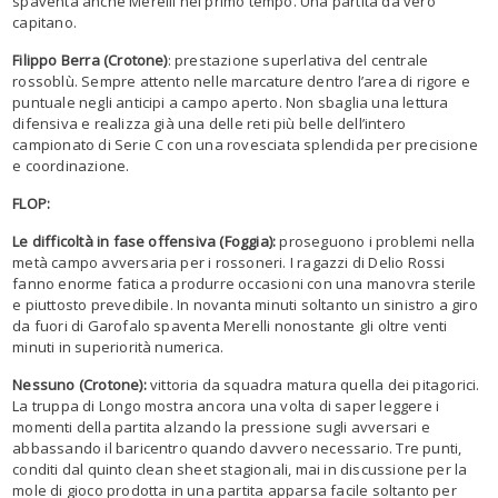
spaventa anche Merelli nel primo tempo. Una partita da vero
capitano.
Filippo Berra (Crotone)
: prestazione superlativa del centrale
rossoblù. Sempre attento nelle marcature dentro l’area di rigore e
puntuale negli anticipi a campo aperto. Non sbaglia una lettura
difensiva e realizza già una delle reti più belle dell’intero
campionato di Serie C con una rovesciata splendida per precisione
e coordinazione.
FLOP:
Le difficoltà in fase offensiva (Foggia):
proseguono i problemi nella
metà campo avversaria per i rossoneri. I ragazzi di Delio Rossi
fanno enorme fatica a produrre occasioni con una manovra sterile
e piuttosto prevedibile. In novanta minuti soltanto un sinistro a giro
da fuori di Garofalo spaventa Merelli nonostante gli oltre venti
minuti in superiorità numerica.
Nessuno (Crotone):
vittoria da squadra matura quella dei pitagorici.
La truppa di Longo mostra ancora una volta di saper leggere i
momenti della partita alzando la pressione sugli avversari e
abbassando il baricentro quando davvero necessario. Tre punti,
conditi dal quinto clean sheet stagionali, mai in discussione per la
mole di gioco prodotta in una partita apparsa facile soltanto per