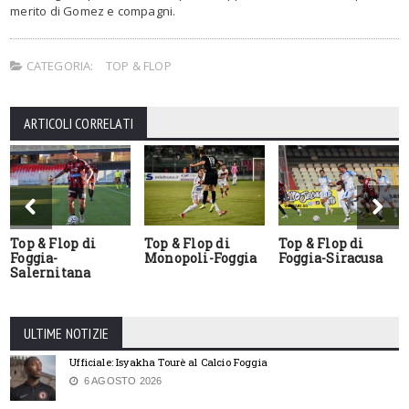
merito di Gomez e compagni.
CATEGORIA:
TOP & FLOP
ARTICOLI CORRELATI
Top & Flop di
Top & Flop di
Top & Flop di
Foggia-
Monopoli-Foggia
Foggia-Siracusa
Salernitana
ULTIME NOTIZIE
Ufficiale: Isyakha Tourè al Calcio Foggia
6 AGOSTO 2026