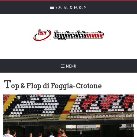
SOCIAL & FORUM
MENÙ
T
op & Flop di Foggia-Crotone