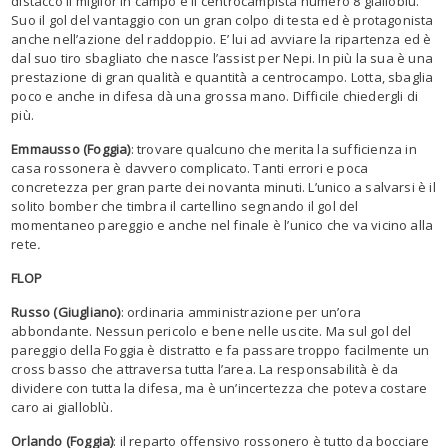
distacco il miglior in campo è il centrocampista numero 8 gialloblù.
Suo il gol del vantaggio con un gran colpo di testa ed è protagonista
anche nell’azione del raddoppio. E’ lui ad avviare la ripartenza ed è
dal suo tiro sbagliato che nasce l’assist per Nepi. In più la sua è una
prestazione di gran qualità e quantità a centrocampo. Lotta, sbaglia
poco e anche in difesa dà una grossa mano. Difficile chiedergli di
più.
Emmausso (Foggia)
: trovare qualcuno che merita la sufficienza in
casa rossonera è davvero complicato. Tanti errori e poca
concretezza per gran parte dei novanta minuti. L’unico a salvarsi è il
solito bomber che timbra il cartellino segnando il gol del
momentaneo pareggio e anche nel finale è l’unico che va vicino alla
rete
.
FLOP
Russo (Giugliano)
: ordinaria amministrazione per un’ora
abbondante. Nessun pericolo e bene nelle uscite. Ma sul gol del
pareggio della Foggia è distratto e fa passare troppo facilmente un
cross basso che attraversa tutta l’area. La responsabilità è da
dividere con tutta la difesa, ma è un’incertezza che poteva costare
caro ai gialloblù.
Orlando (Foggia)
: il reparto offensivo rossonero è tutto da bocciare