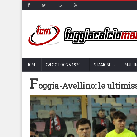
HOME
CALCIO FOGGIA 1920
STAGIONE
MULTI
F
oggia-Avellino: le ultimi