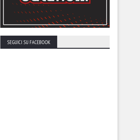
SEGUICI SU FACEBOOK
nevento-Foggia: le
Foggia-Potenza: le ultimissi
timissime