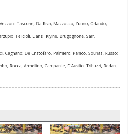
no, Vezzoni; Tascone, Da Riva, Mazzocco; Zunno, Orlando,
zupio, Felicioli, Danzi, Kiyine, Brugognone, Sarr.
Enrici, Cagnano; De Cristofaro, Palmiero; Panico, Sounas, Russo;
bo, Rocca, Armellino, Campanile, D’Ausilio, Tribuzzi, Redan,