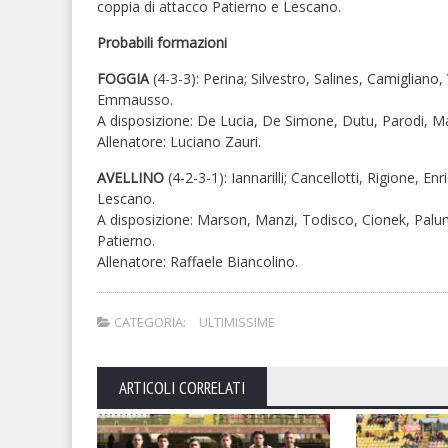
coppia di attacco Patierno e Lescano.
Probabili formazioni
FOGGIA
(4-3-3): Perina; Silvestro, Salines, Camiglia
Emmausso.
A disposizione: De Lucia, De Simone, Dutu, Parodi, Mar
Allenatore: Luciano Zauri.
AVELLINO
(4-2-3-1): Iannarilli; Cancellotti, Rigione, 
Lescano.
A disposizione: Marson, Manzi, Todisco, Cionek, Palum
Patierno.
Allenatore: Raffaele Biancolino.
CATEGORIA:
ULTIMISSIME
ARTICOLI CORRELATI