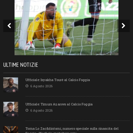
ULTIME NOTIZIE
Ufficiale: Isyakha Tourè al Calcio Foggia
6 Agosto 2026
Ufficiale: Timurs Azarovs al Calcio Foggia
6 Agosto 2026
Torna Lo Zac&dintorni, numero speciale sulla rinascita del