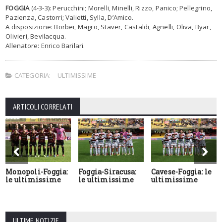
FOGGIA
(4-3-3): Perucchini; Morelli, Minelli, Rizzo, Panico; Pellegrino,
Pazienza, Castorri; Valietti, Sylla, D’Amico.
A disposizione: Borbei, Magro, Staver, Castaldi, Agnelli, Oliva, Byar,
Olivieri, Bevilacqua.
Allenatore: Enrico Barilari.
CATEGORIA:
ULTIMISSIME
ARTICOLI CORRELATI
Monopoli-Foggia:
Foggia-Siracusa:
Cavese-Foggia: le
le ultimissime
le ultimissime
ultimissime
ULTIME NOTIZIE