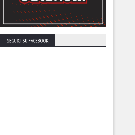
nevento-Foggia: le
Foggia-Potenza: le ultimissi
timissime
SEGUICI SU FACEBOOK