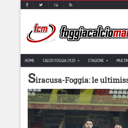
HOME
CALCIO FOGGIA 1920
STAGIONE
MULTI
S
iracusa-Foggia: le ultimi