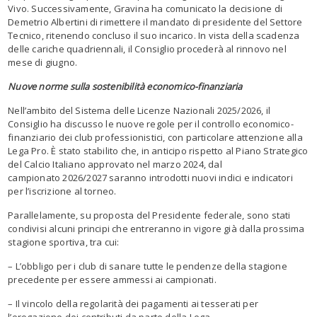
Vivo. Successivamente, Gravina ha comunicato la decisione di
Demetrio Albertini di rimettere il mandato di presidente del Settore
Tecnico, ritenendo concluso il suo incarico. In vista della scadenza
delle cariche quadriennali, il Consiglio procederà al rinnovo nel
mese di giugno.
Nuove norme sulla sostenibilità economico-finanziaria
Nell’ambito del Sistema delle Licenze Nazionali 2025/2026, il
Consiglio ha discusso le nuove regole per il controllo economico-
finanziario dei club professionistici, con particolare attenzione alla
Lega Pro. È stato stabilito che, in anticipo rispetto al Piano Strategico
del Calcio Italiano approvato nel marzo 2024, dal
campionato 2026/2027 saranno introdotti nuovi indici e indicatori
per l’iscrizione al torneo.
Parallelamente, su proposta del Presidente federale, sono stati
condivisi alcuni principi che entreranno in vigore già dalla prossima
stagione sportiva, tra cui:
– L’obbligo per i club di sanare tutte le pendenze della stagione
precedente per essere ammessi ai campionati.
– Il vincolo della regolarità dei pagamenti ai tesserati per
l’erogazione dei contributi da parte della Lega.