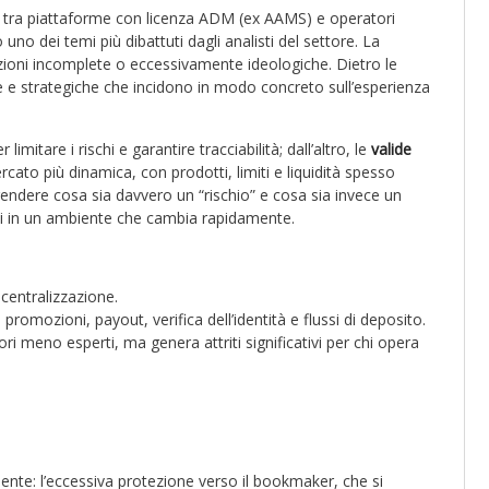
o tra piattaforme con licenza ADM (ex AAMS) e operatori
uno dei temi più dibattuti dagli analisti del settore. La
zioni incomplete o eccessivamente ideologiche. Dietro le
ve e strategiche che incidono in modo concreto sull’esperienza
imitare i rischi e garantire tracciabilità; dall’altro, le
valide
cato più dinamica, con prodotti, limiti e liquidità spesso
endere cosa sia davvero un “rischio” e cosa sia invece un
si in un ambiente che cambia rapidamente.
centralizzazione.
promozioni, payout, verifica dell’identità e flussi di deposito.
i meno esperti, ma genera attriti significativi per chi opera
dente: l’eccessiva protezione verso il bookmaker, che si