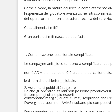
●
variabilità nei metodi di deposito/ritiro.
_______________
Come si vede, la natura dei rischi è completamente div
l’esperienza del giocatore avanzato; nei siti scommess
dell’operatore, ma non la struttura tecnica del servizio.
Cosa alimenta i miti?
Gran parte dei miti nasce da due fattori.
______________________
1.
Comunicazione istituzionale semplificata.
Le campagne anti-gioco tendono a semplificare, equip
non è ADM a un pericolo. Ciò crea una percezione disto
le dinamiche del betting globale.
______________________
2.
Assenza di pubblicità regolare.
Poiché gli operatori italiani non possono promuoversi, 
frattempo, gli utenti più esperti
confrontano margini, quote e limiti, scoprendo che i 
Dove gli operatori non AAMS risultano più competitivi
Senza prendere una posizione esplicita, basta osservare