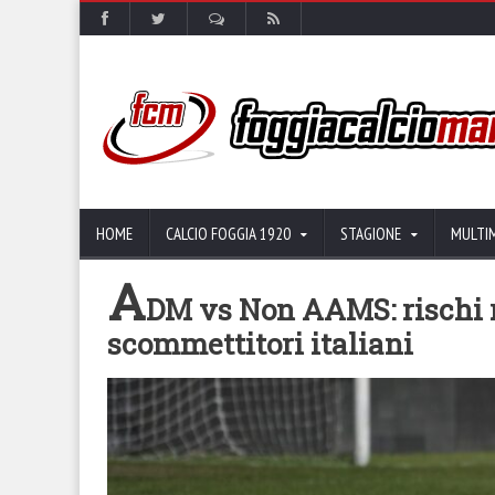
HOME
CALCIO FOGGIA 1920
STAGIONE
MULTI
A
DM vs Non AAMS: rischi re
scommettitori italiani