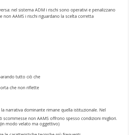
ersa: nel sistema ADM i rischi sono operativi e penalizzano
e non AAMS i rischi riguardano la scelta corretta
arando tutto ciò che
rta che non riflette
la narrativa dominante rimane quella istituzionale. Nel
siti scommesse non AAMS offrono spesso condizioni migliori.
 (in modo velato ma oggettivo)
 le caratteristiche tecniche più frequenti: