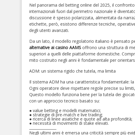
Nel panorama del betting online del 2025, il confront
internazionali fuori dal perimetro nazionale è diventato 
discussione è spesso polarizzata, alimentata da narra
etichette, però, esistono differenze tecniche, operati
degli utenti avanzati.
Da un lato, il modello regolatorio italiano è pensato per l
alternative ai casino AAMS
offrono una struttura di mer
superiori a quelli delle piattaforme domestiche. Compr
mito costruito negli anni è fondamentale per orientar
ADM: un sistema rigido che tutela, ma limita
Il sistema ADM ha una caratteristica fondamentale: la 
Ogni operatore deve rispettare regole precise su limiti, 
Questo modello funziona bene per la tutela dei giocator
con un approccio tecnico basato su:
●
value betting e modelli matematici;
●
strategie di pre-match e live trading;
●
ricerca di linee asiatiche e quote ad alta profondità;
●
necessità di movimenti di stake elevati.
_______________
Negli ultimi anni è emersa una criticità sempre più evi