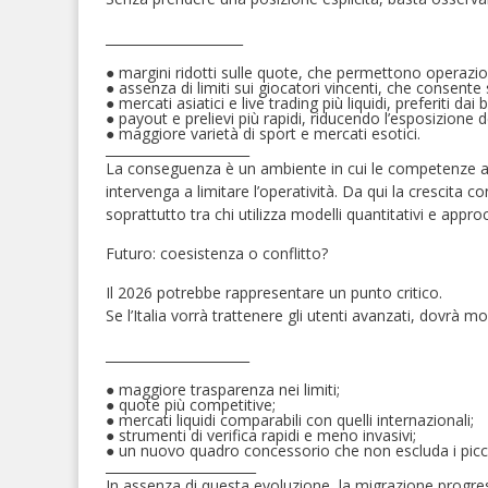
_____________________
●
margini ridotti sulle quote
, che permettono operazioni 
●
assenza di limiti sui giocatori vincenti
, che consente 
●
mercati asiatici e live trading più liquidi
, preferiti dai 
●
payout e prelievi più rapidi
, riducendo l’esposizione d
●
maggiore varietà di sport e mercati esotici
.
______________________
La conseguenza è un ambiente in cui le competenze a
intervenga a limitare l’operatività. Da qui la crescita
soprattutto tra chi utilizza modelli quantitativi e approc
Futuro: coesistenza o conflitto?
Il 2026 potrebbe rappresentare un punto critico.
Se l’Italia vorrà trattenere gli utenti avanzati, dovrà 
______________________
●
maggiore trasparenza nei limiti;
●
quote più competitive;
●
mercati liquidi comparabili con quelli internazionali;
●
strumenti di verifica rapidi e meno invasivi;
●
un nuovo quadro concessorio che non escluda i picco
_______________________
In assenza di questa evoluzione, la migrazione progr