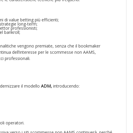
di value betting più efficienti;
strategie long-term;
bettor professionisti;
el bankroll;
nalitiche vengono premiate, senza che il bookmaker
 continua dell’interesse per le scommesse non AAMS,
ci professionali.
modernizzare il modello
ADM
,
introducendo:
li operatori.
essiva verso i siti scommesse non AAMS continuerà, perché