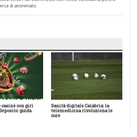
cerca di anonimato.
e casinò con giri
Sanità digitale Calabria: la
Dov
deposito: guida
telemedicina rivoluziona le
tec
cure
de