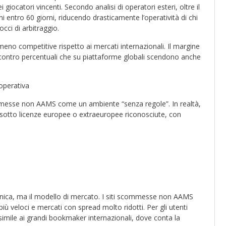
 giocatori vincenti. Secondo analisi di operatori esteri, oltre il
oni entro 60 giorni, riducendo drasticamente l’operatività di chi
cci di arbitraggio.
 meno competitive rispetto ai mercati internazionali. Il margine
%, contro percentuali che su piattaforme globali scendono anche
 operativa
commesse non AAMS come un ambiente “senza regole”. In realtà,
ra sotto licenze europee o extraeuropee riconosciute, con
tecnica, ma il modello di mercato. I siti scommesse non AAMS
più veloci e mercati con spread molto ridotti. Per gli utenti
simile ai grandi bookmaker internazionali, dove conta la