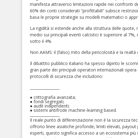
manifesta attraverso limitazioni rapide nei confronti dei
60% dei conti considerati “profittabili” subisce restrizi
basa le proprie strategie su modelli matematici o appro
La rigidità si estende anche alla struttura delle quote,
medio sui principali eventi calcistici è superiore al 7
sotto il 4%.
Non AAMS: il (falso) mito della pericolosità e la realtà
Il dibattito pubblico italiano ha spesso dipinto le s
gran parte dei principali operatori internazionali ope
protocolli di sicurezza che includono:
________________
●
crittografia avanzata;
●
fondi segregati;
●
audit indipendenti;
●
sistemi antifrode machine-learning based.
________________
Il reale punto di differenziazione non è la sicurezza 
offrono linee asiatiche profonde, limiti elevati, payout 
esperti, questo significa accesso a un ecosistema più 