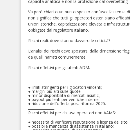
capacità analitica e non la protezione dall’overbetting.
Va però chiarito un punto spesso confuso: l’assenza d
non significa che tutti gli operatori esteri siano affida
unioni storiche, capitalizzazione elevata e infrastrutt
obbligate dal regolatore italiano.
Rischi reali: dove stanno davvero le criticità?
L’analisi dei rischi deve spostarsi dalla dimensione “lega
da quelli narrati comunemente.
Rischi effettivi per gli utenti ADM:
_______________
●
limiti stringenti per i giocatori vincenti;
●
margini più alti sulle quote;
●
minor disponibilità di mercati asiatici;
●
payout più lenti per verifiche interne;
●
riduzione dell’offerta post-riforma 2025.
_______________
Rischi effettivi per chi usa operatori non AAMS:
●
necessità di verificare reputazione e licenza del sito;
●
possibile mancanza di assistenza in italiano;