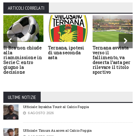
ARTICOLI CORRELATI
Il Bra non chiude
Ternana, ipotesi
Ternana avviata
alla
di una seconda
verso il
riammissione in
asta
fallimento, va
Serie C: entro
deserta l’asta per
giugno la
rilevare il titolo
decisione
sportivo
ULTIME NOTIZIE
Ufficiale: Isyakha Tourè al Calcio Foggia
6 AGOSTO 2026
Ufficiale: Timurs Azarovs al Calcio Foggia