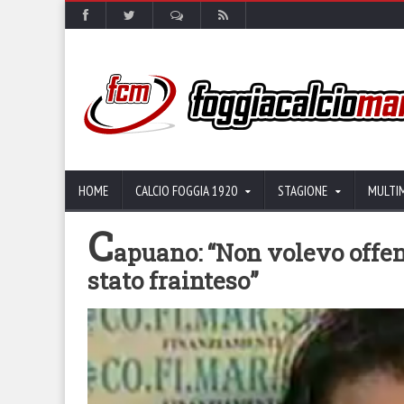
HOME
CALCIO FOGGIA 1920
STAGIONE
MULTI
C
apuano: “Non volevo offen
stato frainteso”