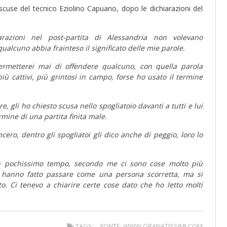
 scuse del tecnico Eziolino Capuano, dopo le dichiarazioni del
arazioni nel post-partita di Alessandria non volevano
alcuno abbia frainteso il significato delle mie parole.
rmetterei mai di offendere qualcuno, con quella parola
iù cattivi, più grintosi in campo, forse ho usato il termine
, gli ho chiesto scusa nello spogliatoio davanti a tutti e lui
rmine di una partita finita male.
cero, dentro gli spogliatoi gli dico anche di peggio, loro lo
 in pochissimo tempo, secondo me ci sono cose molto più
 hanno fatto passare come una persona scorretta, ma si
. Ci tenevo a chiarire certe cose dato che ho letto molti
TAGS:
FONTE: WWW.GRANATISSIMI.COM