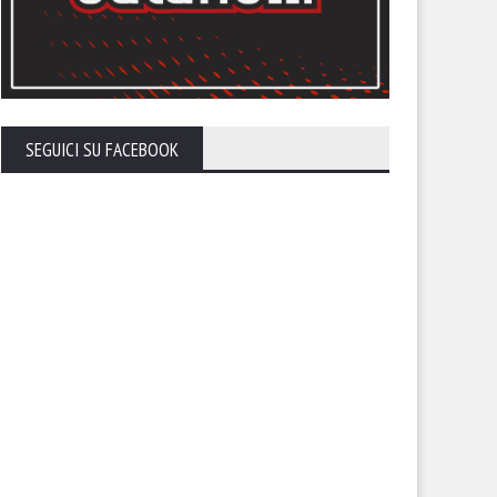
SEGUICI SU FACEBOOK
tonini: “Penalizzazione non
Trapani, evitata l’esclusione 
di che esistere. Nostra
campionato: -5 in classifica
vezza i punti che devono
tituirci”