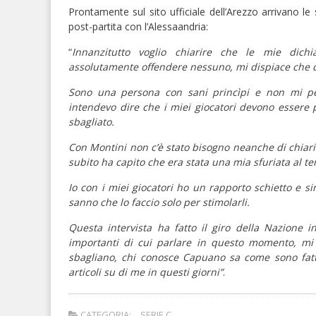
Prontamente sul sito ufficiale dell’Arezzo arrivano le
post-partita con l’Alessaandria:
“
Innanzitutto voglio chiarire che le mie dichi
assolutamente offendere nessuno, mi dispiace che qu
Sono una persona con sani princìpi e non mi pe
intendevo dire che i miei giocatori devono essere p
sbagliato.
Con Montini non c’è stato bisogno neanche di chiarire
subito ha capito che era stata una mia sfuriata al te
Io con i miei giocatori ho un rapporto schietto e sin
sanno che lo faccio solo per stimolarli.
Questa intervista ha fatto il giro della Nazione
importanti di cui parlare in questo momento, mi
sbagliano, chi conosce Capuano sa come sono fatto
articoli su di me in questi giorni”
.
CATEGORIA:
SERIE C