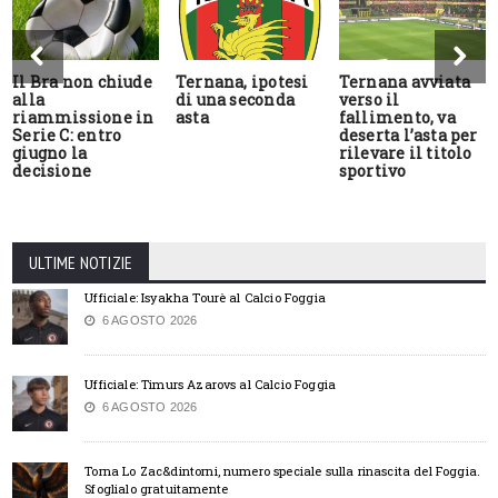
Il Bra non chiude
Ternana, ipotesi
Ternana avviata
alla
di una seconda
verso il
riammissione in
asta
fallimento, va
Serie C: entro
deserta l’asta per
giugno la
rilevare il titolo
decisione
sportivo
ULTIME NOTIZIE
Ufficiale: Isyakha Tourè al Calcio Foggia
6 AGOSTO 2026
Ufficiale: Timurs Azarovs al Calcio Foggia
6 AGOSTO 2026
Torna Lo Zac&dintorni, numero speciale sulla rinascita del Foggia.
Sfoglialo gratuitamente