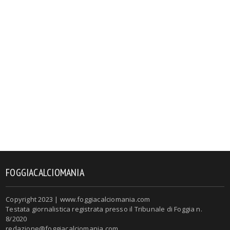
FOGGIACALCIOMANIA
Copyright 2023 | www.foggiacalciomania.com
Testata giornalistica registrata presso il Tribunale di Foggia n.
8/2020
redazione@foggiacalciomania.com