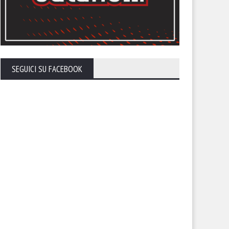
SEGUICI SU FACEBOOK
tonini: “Penalizzazione non
Trapani, evitata l’esclusione 
di che esistere. Nostra
campionato: -5 in classifica
vezza i punti che devono
tituirci”