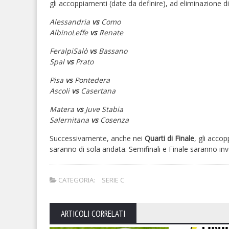
gli accoppiamenti (date da definire), ad eliminazione di
Alessandria
vs
Como
AlbinoLeffe
vs
Renate
FeralpiSalò
vs
Bassano
Spal
vs
Prato
Pisa
vs
Pontedera
Ascoli
vs
Casertana
Matera
vs
Juve Stabia
Salernitana
vs
Cosenza
Successivamente, anche nei
Quarti di Finale
, gli acco
saranno di sola andata. Semifinali e Finale saranno inv
CATEGORIA:
SERIE C
ARTICOLI CORRELATI