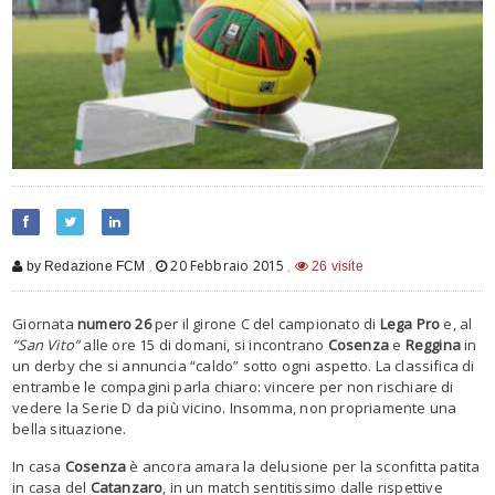
,
20 Febbraio 2015
,
by Redazione FCM
26 visite
Giornata
numero 26
per il girone C del campionato di
Lega Pro
e, al
“San Vito”
alle ore 15 di domani, si incontrano
Cosenza
e
Reggina
in
un derby che si annuncia “caldo” sotto ogni aspetto. La classifica di
entrambe le compagini parla chiaro: vincere per non rischiare di
vedere la Serie D da più vicino. Insomma, non propriamente una
bella situazione.
In casa
Cosenza
è ancora amara la delusione per la sconfitta patita
in casa del
Catanzaro
, in un match sentitissimo dalle rispettive