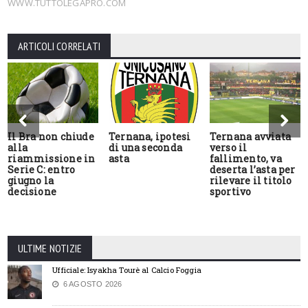
WWW.TUTTOLEGAPRO.COM
ARTICOLI CORRELATI
Il Bra non chiude
Ternana, ipotesi
Ternana avviata
alla
di una seconda
verso il
riammissione in
asta
fallimento, va
Serie C: entro
deserta l’asta per
giugno la
rilevare il titolo
decisione
sportivo
ULTIME NOTIZIE
Ufficiale: Isyakha Tourè al Calcio Foggia
6 AGOSTO 2026