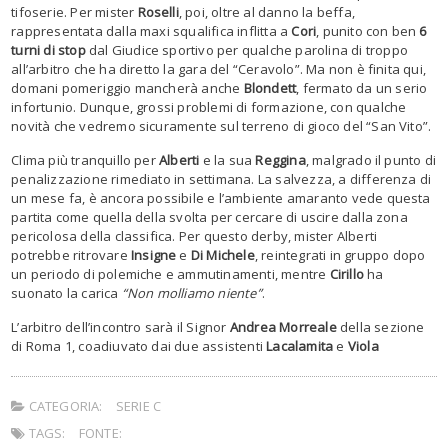
tifoserie. Per mister
Roselli
, poi, oltre al danno la beffa,
rappresentata dalla maxi squalifica inflitta a
Cori
, punito con ben
6
turni di stop
dal Giudice sportivo per qualche parolina di troppo
all’arbitro che ha diretto la gara del “Ceravolo”. Ma non è finita qui,
domani pomeriggio mancherà anche
Blondett
, fermato da un serio
infortunio. Dunque, grossi problemi di formazione, con qualche
novità che vedremo sicuramente sul terreno di gioco del “San Vito”.
Clima più tranquillo per
Alberti
e la sua
Reggina
, malgrado il punto di
penalizzazione rimediato in settimana. La salvezza, a differenza di
un mese fa, è ancora possibile e l’ambiente amaranto vede questa
partita come quella della svolta per cercare di uscire dalla zona
pericolosa della classifica. Per questo derby, mister Alberti
potrebbe ritrovare
Insigne
e
Di Michele
, reintegrati in gruppo dopo
un periodo di polemiche e ammutinamenti, mentre
Cirillo
ha
suonato la carica
“Non molliamo niente”
.
L’arbitro dell’incontro sarà il Signor
Andrea Morreale
della sezione
di Roma 1, coadiuvato dai due assistenti
Lacalamita
e
Viola
CATEGORIA:
SERIE C
TAGS:
FONTE: