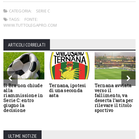
CATEGORIA:
SERIE C
TAGS:
FONTE:
WWW.TUTTOLEGAPRO.COM
ARTICOLI CORRELATI
Il Bra non chiude
Ternana, ipotesi
Ternana avviata
alla
di una seconda
verso il
riammissione in
asta
fallimento, va
Serie C: entro
deserta l’asta per
giugno la
rilevare il titolo
decisione
sportivo
ULTIME NOTIZIE