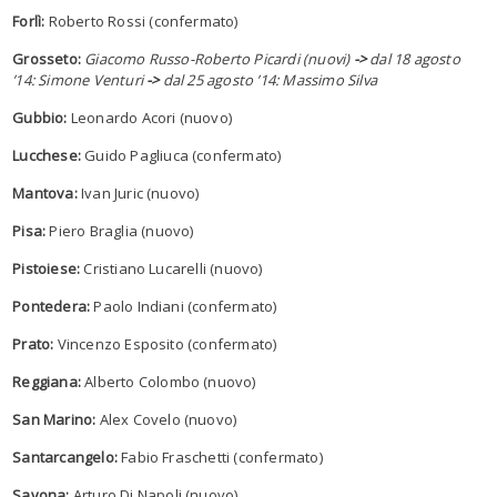
Forlì:
Roberto Rossi (confermato)
Grosseto:
Giacomo Russo-Roberto Picardi (nuovi)
->
dal 18 agosto
’14: Simone Venturi
->
dal 25 agosto ’14: Massimo Silva
Gubbio:
Leonardo Acori (nuovo)
Lucchese:
Guido Pagliuca (confermato)
Mantova:
Ivan Juric (nuovo)
Pisa:
Piero Braglia (nuovo)
Pistoiese:
Cristiano Lucarelli (nuovo)
Pontedera:
Paolo Indiani (confermato)
Prato:
Vincenzo Esposito (confermato)
Reggiana:
Alberto Colombo (nuovo)
San Marino:
Alex Covelo (nuovo)
Santarcangelo:
Fabio Fraschetti (confermato)
Savona:
Arturo Di Napoli (nuovo)