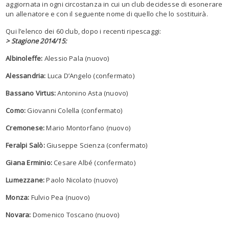
aggiornata in ogni circostanza in cui un club decidesse di esonerare
un allenatore e con il seguente nome di quello che lo sostituirà.
Qui l’elenco dei 60 club, dopo i recenti ripescaggi:
> Stagione 2014/15:
Albinoleffe:
Alessio Pala (nuovo)
Alessandria:
Luca D’Angelo (confermato)
Bassano Virtus:
Antonino Asta (nuovo)
Como:
Giovanni Colella (confermato)
Cremonese:
Mario Montorfano (nuovo)
Feralpi Salò:
Giuseppe Scienza (confermato)
Giana Erminio:
Cesare Albé (confermato)
Lumezzane:
Paolo Nicolato (nuovo)
Monza:
Fulvio Pea (nuovo)
Novara:
Domenico Toscano (nuovo)