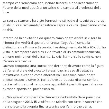
stampa che sembrano annunciare funerali e non licenziamenti.
Potere della mediaticità di un calcio che cambia alla velocità della
luce.
La scorsa stagione ha visto l’ennesimo stillicidio di tecnici esonerati,
in alcuni casi richiamati per salvare capra e cavoli. Quest’anno come
andrà?
Intanto c’è la novità che da questo campionato andrà in vigore la
riforma che vedrà disputare un’unica
“Lega Pro”
, senza la
distinzione tra Prima e Seconda. Il restringimento da 69 a 60 club, ha
visto la scomparsa della ex C2 a favore di un ammodernamento,
almeno nei numeri delle iscritte. La crisi ha morso le caviglie, non
c’erano alternative.
Questo comporta una limitazione dei posti di lavoro come la figura
dell’allenatore e dei giocatori stessi che, in caso di trattative
infruttuose avranno come alternativa il massimo campionato
dilettantistico: la serie D. Torneo che da questa riforma sembra
uscire rafforzato, almeno come appetibilità per tutti quelli che non
avranno spazio nei professionisti.
TuttoLegaPro.com
per fare chiarezza nell’ambito delle panchine
della stagione
2014/15
vi offre una tabella con tutte le società che
hanno scelto la propria figura tecnica per l’anno che verrà,