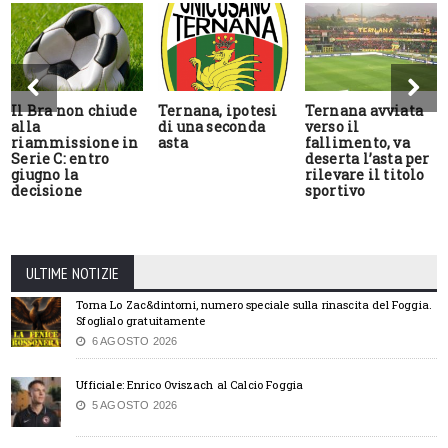
Il Bra non chiude
Ternana, ipotesi
Ternana avviata
alla
di una seconda
verso il
riammissione in
asta
fallimento, va
Serie C: entro
deserta l’asta per
giugno la
rilevare il titolo
decisione
sportivo
ULTIME NOTIZIE
Torna Lo Zac&dintorni, numero speciale sulla rinascita del Foggia.
Sfoglialo gratuitamente
6 AGOSTO 2026
Ufficiale: Enrico Oviszach al Calcio Foggia
5 AGOSTO 2026