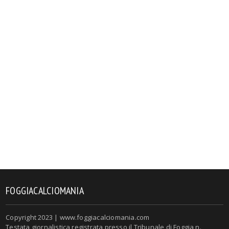
FOGGIACALCIOMANIA
Copyright 2023 | www.foggiacalciomania.com
Testata giornalistica registrata presso il Tribunale di Foggia n.