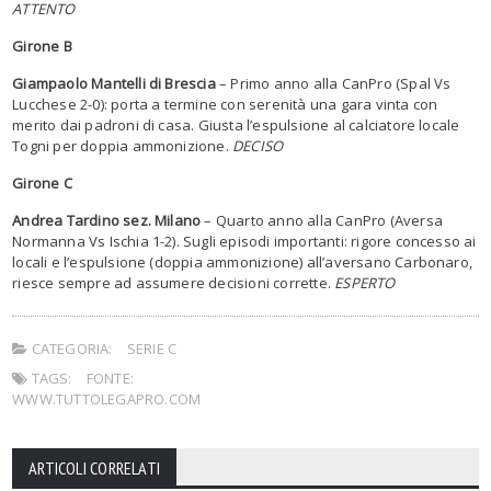
ATTENTO
Girone B
Giampaolo Mantelli di Brescia
– Primo anno alla CanPro (Spal Vs
Lucchese 2-0): porta a termine con serenità una gara vinta con
merito dai padroni di casa. Giusta l’espulsione al calciatore locale
Togni per doppia ammonizione.
DECISO
Girone C
Andrea Tardino sez. Milano
– Quarto anno alla CanPro (Aversa
Normanna Vs Ischia 1-2). Sugli episodi importanti: rigore concesso ai
locali e l’espulsione (doppia ammonizione) all’aversano Carbonaro,
riesce sempre ad assumere decisioni corrette.
ESPERTO
CATEGORIA:
SERIE C
TAGS:
FONTE:
WWW.TUTTOLEGAPRO.COM
ARTICOLI CORRELATI