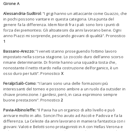
Girone A
Alessandria-Sudtirol:
“I grigi hanno un attaccante come Guazzo, che
in pochi possono vantare in questa categoria. Una punta del
genere fa la differenza. Idem Nordi fra i pali: sono loro i punti di
forza dei piemontesi. Gli altoatesini da anni lavorano bene. Ogni
anno Piazzi mi sorprende, pescando giovani di qualità”. Pronostico
1
Bassano-Arezzo:
“I veneti stanno proseguendo l’ottimo lavoro
impostato nella scorsa stagione. Lo zoccolo duro dell’anno scorso
rimane determinante. Di fronte hanno una squadra tosta che,
nonostante il netto ritardo nella costruzione dell’organico, è un
osso duro per tutti”. Pronostico
X
FeralpiSalò-Como:
“I lariani sono una delle formazioni più
interessanti del torneo e possono ambire a un ruolo da outsider in
chiave promozione. I gardesi, però, in casa esprimono sempre
buone prestazioni”. Pronostico
2
Pavia-Albinoleffe:
“Il Pavia ha un organico di alto livello e può
arrivare molto in alto. Soncin l’ho avuto ad Ascoli e Padova e fa la
differenza. La Celeste da anni lavorano in maniera fantastica con i
giovani: Valoti e Belotti sono protagonisti in A con Hellas Verona e