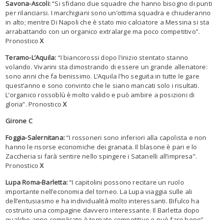
Savona-Ascoli:
“Si sfidano due squadre che hanno bisogno di punti
per rilanciarsi. I marchigiani sono un’ottima squadra e chiuderanno
in alto; mentre Di Napoli che è stato mio calciatore a Messina si sta
arrabattando con un organico extralarge ma poco competitivo”.
Pronostico
X
Teramo-L’Aquila:
“I biancorossi dopo l’inizio stentato stanno
volando. Vivarini sta dimostrando di essere un grande allenatore:
sono anni che fa benissimo. L’Aquila l’ho seguita in tutte le gare
quest’anno e sono convinto che le siano mancati solo i risultati.
L’organico rossoblù è molto valido e può ambire a posizioni di
gloria”. Pronostico
X
Girone C
Foggia-Salernitana:
“I rossoneri sono inferiori alla capolista e non
hanno le risorse economiche dei granata. Il blasone è pari e lo
Zaccheria si farà sentire nello spingere i Satanelli all’impresa”.
Pronostico
X
Lupa Roma-Barletta:
“I capitolini possono recitare un ruolo
importante nell’economia del torneo. La Lupa viaggia sulle ali
dell’entusiasmo e ha individualità molto interessanti. Bifulco ha
costruito una compagine davvero interessante. Il Barletta dopo
qualche anno complicato è tornato competitivo e può fare bene”.