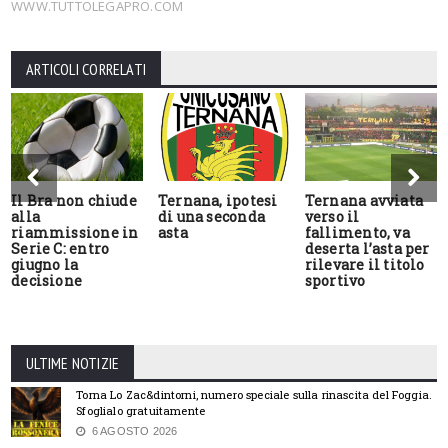
WWW.TUTTOLEGAPRO.COM
ARTICOLI CORRELATI
Il Bra non chiude
Ternana, ipotesi
Ternana avviata
alla
di una seconda
verso il
riammissione in
asta
fallimento, va
Serie C: entro
deserta l’asta per
giugno la
rilevare il titolo
decisione
sportivo
ULTIME NOTIZIE
Torna Lo Zac&dintorni, numero speciale sulla rinascita del Foggia.
Sfoglialo gratuitamente
6 AGOSTO 2026