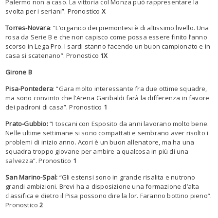
Palermo non a caso. La vittoria col Monza può rappresentare la
svolta per i seriani”. Pronostico
X
Torres-Novara
: “L’organico dei piemontesi è di altissimo livello. Una
rosa da Serie B e che non capisco come possa essere finito l’anno
scorso in Lega Pro. I sardi stanno facendo un buon campionato e in
casa si scatenano”. Pronostico
1X
Girone B
Pisa-Pontedera
: “Gara molto interessante fra due ottime squadre,
ma sono convinto che l’Arena Garibaldi farà la differenza in favore
dei padroni di casa”. Pronostico
1
Prato-Gubbio:
“I toscani con Esposito da anni lavorano molto bene.
Nelle ultime settimane si sono compattati e sembrano aver risolto i
problemi di inizio anno. Acori è un buon allenatore, ma ha una
squadra troppo giovane per ambire a qualcosa in più di una
salvezza”. Pronostico
1
San Marino-Spal:
“Gli estensi sono in grande risalita e nutrono
grandi ambizioni. Brevi ha a disposizione una formazione d’alta
classifica e dietro il Pisa possono dire la lor. Faranno bottino pieno”.
Pronostico
2