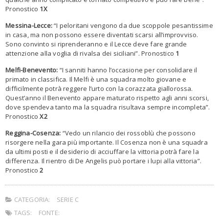
Pronostico
1X
Messina-Lecce:
“I peloritani vengono da due scoppole pesantissime
in casa, ma non possono essere diventati scarsi all’improvviso.
Sono convinto si riprenderanno e il Lecce deve fare grande
attenzione alla voglia di rivalsa dei siciliani”. Pronostico
1
Melfi-Benevento:
“I sanniti hanno l’occasione per consolidare il
primato in classifica. Il Melfi è una squadra molto giovane e
difficilmente potrà reggere l’urto con la corazzata giallorossa.
Quest’anno il Benevento appare maturato rispetto agli anni scorsi,
dove spendeva tanto ma la squadra risultava sempre incompleta”.
Pronostico
X2
Reggina-Cosenza:
“Vedo un rilancio dei rossoblù che possono
risorgere nella gara più importante. Il Cosenza non è una squadra
da ultimi posti e il desiderio di acciuffare la vittoria potrà fare la
differenza. Il rientro di De Angelis può portare i lupi alla vittoria”.
Pronostico
2
CATEGORIA:
SERIE C
TAGS:
FONTE: