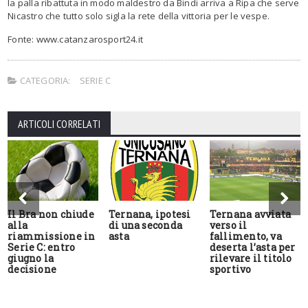
la palla ribattuta in modo maldestro da Bindi arriva a Ripa che serve
Nicastro che tutto solo sigla la rete della vittoria per le vespe.
Fonte: www.catanzarosport24.it
CATEGORIA:
SERIE C
ARTICOLI CORRELATI
Il Bra non chiude
Ternana, ipotesi
Ternana avviata
alla
di una seconda
verso il
riammissione in
asta
fallimento, va
Serie C: entro
deserta l’asta per
giugno la
rilevare il titolo
decisione
sportivo