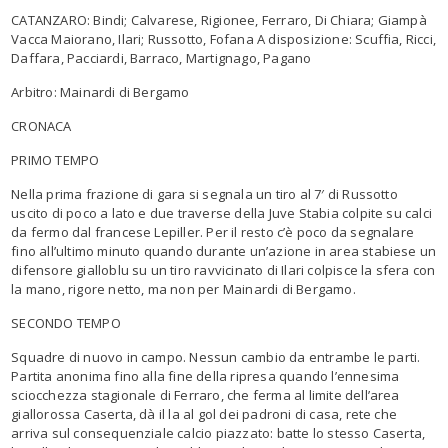
CATANZARO: Bindi; Calvarese, Rigionee, Ferraro, Di Chiara; Giampà
Vacca Maiorano, Ilari; Russotto, Fofana A disposizione: Scuffia, Ricci,
Daffara, Pacciardi, Barraco, Martignago, Pagano
Arbitro: Mainardi di Bergamo
CRONACA
PRIMO TEMPO
Nella prima frazione di gara si segnala un tiro al 7′ di Russotto
uscito di poco a lato e due traverse della Juve Stabia colpite su calci
da fermo dal francese Lepiller. Per il resto c’è poco da segnalare
fino all’ultimo minuto quando durante un’azione in area stabiese un
difensore gialloblu su un tiro ravvicinato di Ilari colpisce la sfera con
la mano, rigore netto, ma non per Mainardi di Bergamo.
SECONDO TEMPO
Squadre di nuovo in campo. Nessun cambio da entrambe le parti.
Partita anonima fino alla fine della ripresa quando l’ennesima
sciocchezza stagionale di Ferraro, che ferma al limite dell’area
giallorossa Caserta, dà il la al gol dei padroni di casa, rete che
arriva sul consequenziale calcio piazzato: batte lo stesso Caserta,