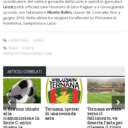
coordinatore del settore giovanile della Lazio e quindi in giornata il
Lecce
potrà ufficializzare l’esonero di Dino Pagliari e il conseguente
accordo con l’allenatore
Alberto Bollini
, classe ’66. Contratto fino a
giugno 2016. Nelle ultime tre stagioni ha allenato la
Primavera
di
Fiorentina, Sampdoria e Lazio.
CATEGORIA:
SERIE C
TAGS:
FONTE:
WWW.TUTTOLEGAPRO.COM
ARTICOLI CORRELATI
Il Bra non chiude
Ternana, ipotesi
Ternana avviata
alla
di una seconda
verso il
riammissione in
asta
fallimento, va
Serie C: entro
deserta l’asta per
giugno la
rilevare il titolo