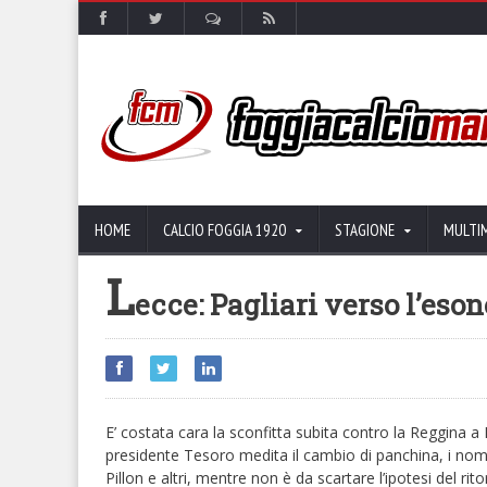
HOME
CALCIO FOGGIA 1920
STAGIONE
MULTI
L
ecce: Pagliari verso l’eson
E’ costata cara la sconfitta subita contro la Reggina a 
presidente Tesoro medita il cambio di panchina, i nomi d
Pillon e altri, mentre non è da scartare l’ipotesi del rit