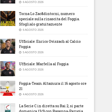
6 AGOSTO 2026
Torna Lo Zac&dintorni, numero
speciale sulla rinascita del Foggia.
Sfoglialo gratuitamente
6 AGOSTO 2026
Ufficiale: Enrico Oviszach al Calcio
Foggia
5 AGOSTO 2026
Ufficiale: Marfella al Foggia
5 AGOSTO 2026
tonini: “Penalizzazione non
Trapani, evitata l’esclusione 
Foggia-Team Altamura il 16 agosto ore
di che esistere. Nostra
campionato: -5 in classifica
vezza i punti che devono
21
tituirci”
4 AGOSTO 2026
La Serie C in diretta su Rai 2, si parte
domenica 13/9 con Ravenna-Perugia