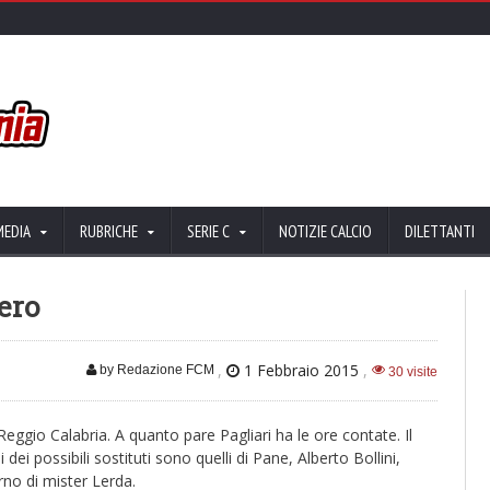
MEDIA
RUBRICHE
SERIE C
NOTIZIE CALCIO
DILETTANTI
ero
,
1 Febbraio 2015
,
by Redazione FCM
30 visite
Reggio Calabria. A quanto pare Pagliari ha le ore contate. Il
ei possibili sostituti sono quelli di Pane, Alberto Bollini,
orno di mister Lerda.