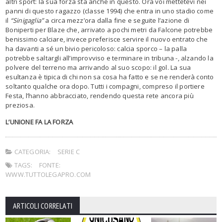
altri sport: la sua forza sta anche in questo. Ora voi mettetevi nei
panni di questo ragazzo (classe 1994) che entra in uno stadio come
il
“Sinigaglia”
a circa mezz’ora dalla fine e seguite l’azione di
Boniperti per Blaze che, arrivato a pochi metri da Falcone potrebbe
benissimo calciare, invece preferisce servire il nuovo entrato che
ha davanti a sé un bivio pericoloso: calcia sporco – la palla
potrebbe saltargli all’improvviso e terminare in tribuna -, alzando la
polvere del terreno ma arrivando al suo scopo: il gol. La sua
esultanza è tipica di chi non sa cosa ha fatto e se ne renderà conto
soltanto qualche ora dopo. Tutti i compagni, compreso il portiere
Festa, l’hanno abbracciato, rendendo questa rete ancora più
preziosa.
L’UNIONE FA LA FORZA
CATEGORIA:
SERIE C
TAGS:
FONTE:
WWW.TUTTOLEGAPRO.COM
ARTICOLI CORRELATI