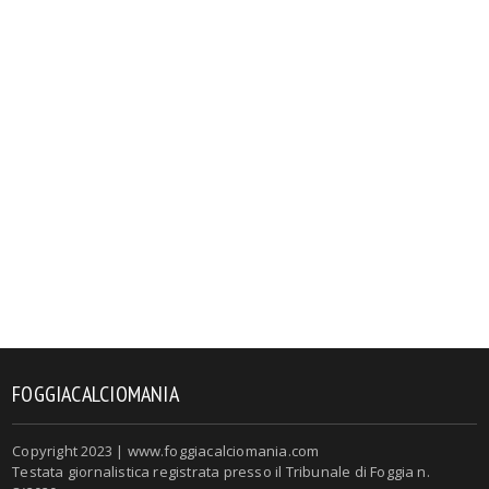
FOGGIACALCIOMANIA
Copyright 2023 | www.foggiacalciomania.com
Testata giornalistica registrata presso il Tribunale di Foggia n.