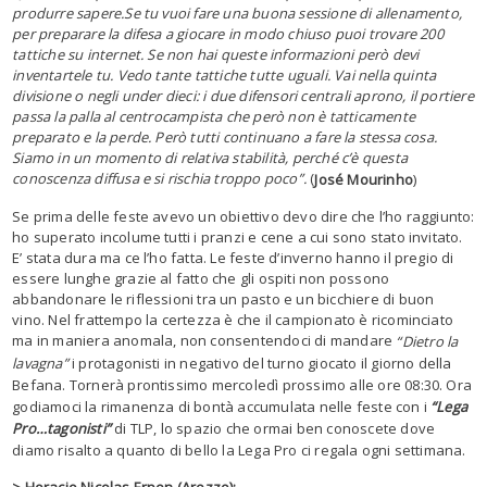
produrre sapere.Se tu vuoi fare una buona sessione di allenamento,
per preparare la difesa a giocare in modo chiuso puoi trovare 200
tattiche su internet. Se non hai queste informazioni però devi
inventartele tu. Vedo tante tattiche tutte uguali. Vai nella quinta
divisione o negli under dieci: i due difensori centrali aprono, il portiere
passa la palla al centrocampista che però non è tatticamente
preparato e la perde. Però tutti continuano a fare la stessa cosa.
Siamo in un momento di relativa stabilità, perché c’è questa
conoscenza diffusa e si rischia troppo poco”.
(
José Mourinho
)
Se prima delle feste avevo un obiettivo devo dire che l’ho raggiunto:
ho superato incolume tutti i pranzi e cene a cui sono stato invitato.
E’ stata dura ma ce l’ho fatta. Le feste d’inverno hanno il pregio di
essere lunghe grazie al fatto che gli ospiti non possono
abbandonare le riflessioni tra un pasto e un bicchiere di buon
vino. Nel frattempo la certezza è che il campionato è ricominciato
ma in maniera anomala, non consentendoci di mandare
“Dietro la
lavagna”
i protagonisti in negativo del turno giocato il giorno della
Befana. Tornerà prontissimo mercoledì prossimo alle ore 08:30. Ora
godiamoci la rimanenza di bontà accumulata nelle feste con i
“Lega
Pro…tagonisti”
di TLP, lo spazio che ormai ben conoscete dove
diamo risalto a quanto di bello la Lega Pro ci regala ogni settimana.
> Horacio Nicolas Erpen (Arezzo):