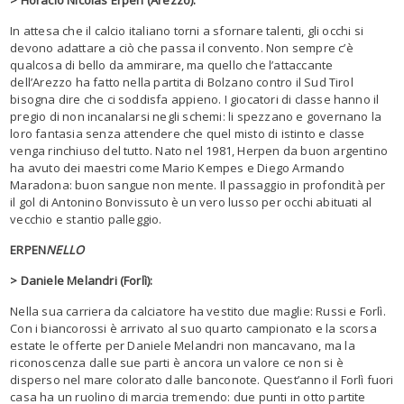
In attesa che il calcio italiano torni a sfornare talenti, gli occhi si
devono adattare a ciò che passa il convento. Non sempre c’è
qualcosa di bello da ammirare, ma quello che l’attaccante
dell’Arezzo ha fatto nella partita di Bolzano contro il Sud Tirol
bisogna dire che ci soddisfa appieno. I giocatori di classe hanno il
pregio di non incanalarsi negli schemi: li spezzano e governano la
loro fantasia senza attendere che quel misto di istinto e classe
venga rinchiuso del tutto. Nato nel 1981, Herpen da buon argentino
ha avuto dei maestri come Mario Kempes e Diego Armando
Maradona: buon sangue non mente. Il passaggio in profondità per
il gol di Antonino Bonvissuto è un vero lusso per occhi abituati al
vecchio e stantio palleggio.
ERPEN
NELLO
> Daniele Melandri (Forlì):
Nella sua carriera da calciatore ha vestito due maglie: Russi e Forlì.
Con i biancorossi è arrivato al suo quarto campionato e la scorsa
estate le offerte per Daniele Melandri non mancavano, ma la
riconoscenza dalle sue parti è ancora un valore ce non si è
disperso nel mare colorato dalle banconote. Quest’anno il Forlì fuori
casa ha un ruolino di marcia tremendo: due punti in otto partite