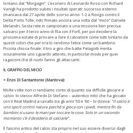
lontano dal “Morgagni”. L’esonero di Leonardo Rossi con Richard
Vanigli ha prodotto subito i risultati sperati: successo esterno
(mancava dal 27 aprile dello scorso anno: 1-2 a Rovigo contro il
Delta Porto Tolle, ndr) firmato ancora una volta dal “micio” Daniele
Melandri. Sesta rete in campionato e una missione ben precisa:
salvarsi per il terzo anno di fila con il Forlì, per poi decidere la
prossima estate di provare a fare il calciatore come tutti lontano da
questi colori che per ora lo rendono felice come un bambino.
Piccola chiosa finale: il tiro a giro che batte Pelagotti merita
sicuramente uno sguardo attento, in particolar modo per quei
ragazzini che di ruolo fanno gli attaccanti.
IL GRAFFIO DEL MICIO
> Enzo Di Santantonio (Mantova):
Molte volte non ci rendiamo conto di quanto sia difficile giocare a
calcio: lo stesso Alfredo Di Stefano – autentico mito che ha giocato
con il Real Madrid a cavallo tra gli anni ’50 e ’60 – lo diceva:
“Il calcio è
uno sport contro natura perchè si gioca con i piedi, mentre fin da
bambini si usano le mani per toccare le cose. Solo in un secondo
momento c’è il desiderio di calciarle”.
Il fascino antico del calcio sta proprio nel suo essere diverso dagli