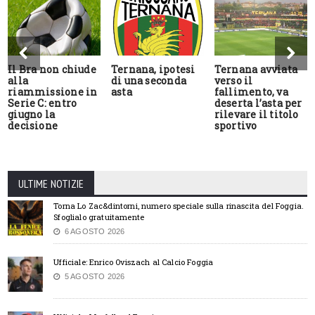
Il Bra non chiude
Ternana, ipotesi
Ternana avviata
alla
di una seconda
verso il
riammissione in
asta
fallimento, va
Serie C: entro
deserta l’asta per
giugno la
rilevare il titolo
decisione
sportivo
ULTIME NOTIZIE
Torna Lo Zac&dintorni, numero speciale sulla rinascita del Foggia.
Sfoglialo gratuitamente
6 AGOSTO 2026
Ufficiale: Enrico Oviszach al Calcio Foggia
5 AGOSTO 2026