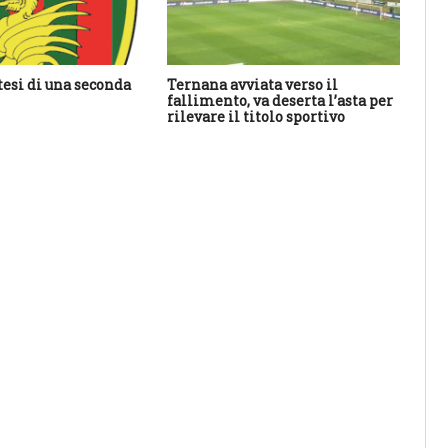
tesi di una seconda
Ternana avviata verso il
An
fallimento, va deserta l’asta per
ha 
rilevare il titolo sportivo
sal
res