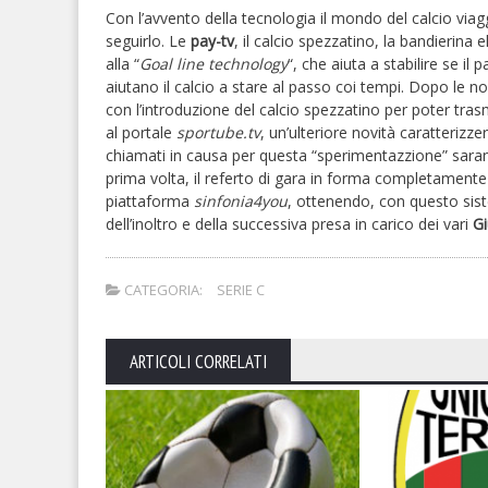
Con l’avvento della tecnologia il mondo del calcio via
seguirlo. Le
pay-tv
, il calcio spezzatino, la bandierina e
alla “
Goal line technology
“, che aiuta a stabilire se il
aiutano il calcio a stare al passo coi tempi. Dopo le n
con l’introduzione del calcio spezzatino per poter trasme
al portale
sportube.tv
, un’ulteriore novità caratterizzer
chiamati in causa per questa “sperimentazzione” sarann
prima volta, il referto di gara in forma completamente
piattaforma
sinfonia4you
, ottenendo, con questo sist
dell’inoltro e della successiva presa in carico dei vari
Gi
CATEGORIA:
SERIE C
ARTICOLI CORRELATI