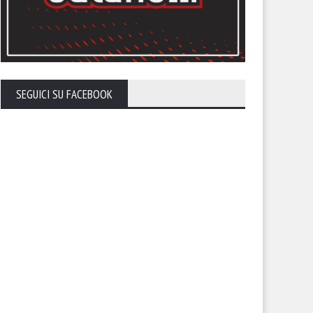
tonini: “Penalizzazione non
Trapani, evitata l’esclusione 
di che esistere. Nostra
campionato: -5 in classifica
vezza i punti che devono
tituirci”
SEGUICI SU FACEBOOK