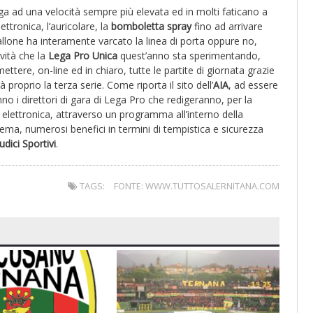
gga ad una velocità sempre più elevata ed in molti faticano a
lettronica, l’auricolare, la
bomboletta spray
fino ad arrivare
 pallone ha interamente varcato la linea di porta oppure no,
ovità che la
Lega Pro Unica
quest’anno sta sperimentando,
ttere, on-line ed in chiaro, tutte le partite di giornata grazie
à proprio la terza serie. Come riporta il sito dell’
AIA
, ad essere
o i direttori di gara di Lega Pro che redigeranno, per la
 elettronica, attraverso un programma all’interno della
ema, numerosi benefici in termini di tempistica e sicurezza
udici Sportivi
.
TAGS:
FONTE: WWW.TUTTOSALERNITANA.COM