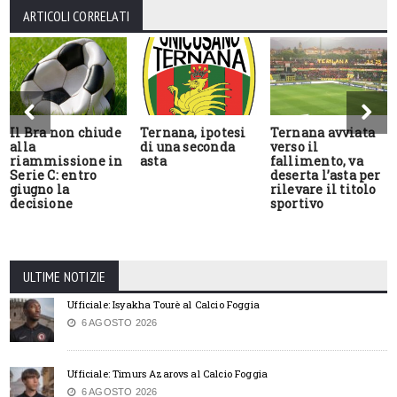
ARTICOLI CORRELATI
Il Bra non chiude
Ternana, ipotesi
Ternana avviata
alla
di una seconda
verso il
riammissione in
asta
fallimento, va
Serie C: entro
deserta l’asta per
giugno la
rilevare il titolo
decisione
sportivo
ULTIME NOTIZIE
Ufficiale: Isyakha Tourè al Calcio Foggia
6 AGOSTO 2026
Ufficiale: Timurs Azarovs al Calcio Foggia
6 AGOSTO 2026