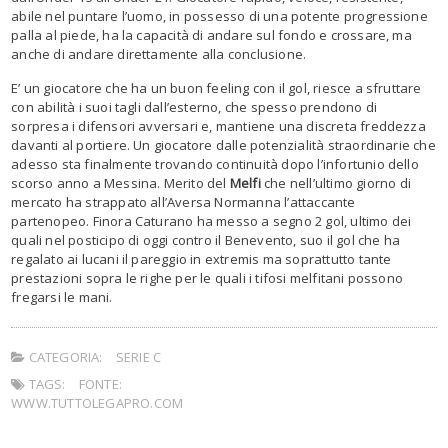
abile nel puntare l’uomo, in possesso di una potente progressione
palla al piede, ha la capacità di andare sul fondo e crossare, ma
anche di andare direttamente alla conclusione.
E’ un giocatore che ha un buon feeling con il gol, riesce a sfruttare
con abilità i suoi tagli dall’esterno, che spesso prendono di
sorpresa i difensori avversari e, mantiene una discreta freddezza
davanti al portiere. Un giocatore dalle potenzialità straordinarie che
adesso sta finalmente trovando continuità dopo l’infortunio dello
scorso anno a Messina. Merito del
Melfi
che nell’ultimo giorno di
mercato ha strappato all’Aversa Normanna l’attaccante
partenopeo. Finora Caturano ha messo a segno 2 gol, ultimo dei
quali nel posticipo di oggi contro il Benevento, suo il gol che ha
regalato ai lucani il pareggio in extremis ma soprattutto tante
prestazioni sopra le righe per le quali i tifosi melfitani possono
fregarsi le mani.
CATEGORIA:
SERIE C
TAGS:
FONTE:
WWW.TUTTOLEGAPRO.COM