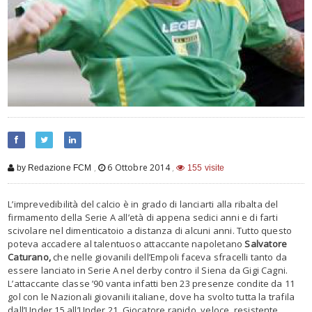
,
6 Ottobre 2014
,
by Redazione FCM
155 visite
L’imprevedibilità del calcio è in grado di lanciarti alla ribalta del
firmamento della Serie A all’età di appena sedici anni e di farti
scivolare nel dimenticatoio a distanza di alcuni anni. Tutto questo
poteva accadere al talentuoso attaccante napoletano
Salvatore
Caturano,
che nelle giovanili dell’Empoli faceva sfracelli tanto da
essere lanciato in Serie A nel derby contro il Siena da Gigi Cagni.
L’attaccante classe ’90 vanta infatti ben 23 presenze condite da 11
gol con le Nazionali giovanili italiane, dove ha svolto tutta la trafila
dall’Under 15 all’Under 21. Giocatore rapido, veloce, resistente,