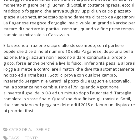
momento migliore per gli uomini di Sottil, in costante ripresa, ecco il
raddoppio foggiano, che arriva sugli sviluppi di un calcio piazzato
grazie a Leonetti, imbeccato splendidamente di tacco da Agostinoni.
La Paganese reagisce d’orgoglio, ma ci vuole un grande Narciso per
evitare di riportare in partita i campani, quando a fine primo tempo
compie un miracolo su Caccavallo.
E la seconda frazione si apre allo stesso modo, con il portiere
ospite che dice di no al numero 10 della Paganese, dopo una bella
azione. Ma gli azzurri non riescono a dare continuità al proprio
gioco, forse anche perché a livello fisico, l’inferiorità pesa. E allora il
Foggia si mette a controllare il match, che diventa automaticamente
noioso ed a ritmi bassi. Sottil ci prova con qualche cambio,
inserendo Bergamini e Girardi al posto di De Liguori e Caccavallo,
ma la sostanza non cambia. Fino al 79′, quando Agostinone
s’inventa il goal dello 0-3 ed un minuto dopo l’autorete di Tartaglia
completa lo score finale. Quest’uno-due finisce gli uomini di Sottil,
che cominciano nel peggiore dei modi il 2015 e danno un dispiacere
ai proprio tifosi
CATEGORIA:
SERIE C
TAGS:
FONTE: