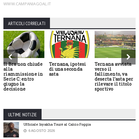
WWW.CAMPANIAGOAL.IT
ARTICOLI CORRELATI
Il Bra non chiude
Ternana, ipotesi
Ternana avviata
alla
di una seconda
verso il
riammissione in
asta
fallimento, va
Serie C: entro
deserta l’asta per
giugno la
rilevare il titolo
decisione
sportivo
ULTIME NOTIZIE
Ufficiale: Isyakha Tourè al Calcio Foggia
6 AGOSTO 2026