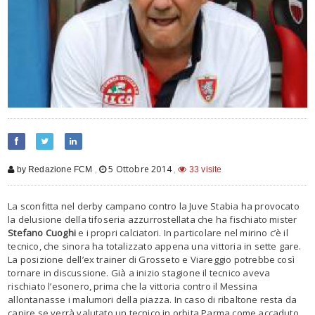
,
5 Ottobre 2014
,
by Redazione FCM
33 visite
La sconfitta nel derby campano contro la Juve Stabia ha provocato
la delusione della tifoseria azzurrostellata che ha fischiato mister
Stefano Cuoghi
e i propri calciatori. In particolare nel mirino c’è il
tecnico, che sinora ha totalizzato appena una vittoria in sette gare.
La posizione dell’ex trainer di Grosseto e Viareggio potrebbe così
tornare in discussione. Già a inizio stagione il tecnico aveva
rischiato l’esonero, prima che la vittoria contro il Messina
allontanasse i malumori della piazza. In caso di ribaltone resta da
capire se verrà valutato un tecnico in orbita Parma come accaduto