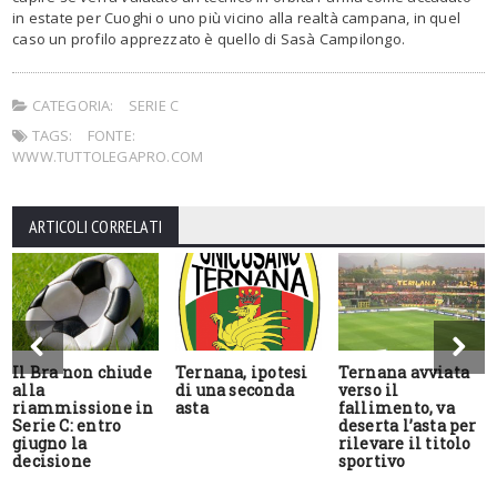
in estate per Cuoghi o uno più vicino alla realtà campana, in quel
caso un profilo apprezzato è quello di Sasà Campilongo.
CATEGORIA:
SERIE C
TAGS:
FONTE:
WWW.TUTTOLEGAPRO.COM
ARTICOLI CORRELATI
Il Bra non chiude
Ternana, ipotesi
Ternana avviata
alla
di una seconda
verso il
riammissione in
asta
fallimento, va
Serie C: entro
deserta l’asta per
giugno la
rilevare il titolo
decisione
sportivo