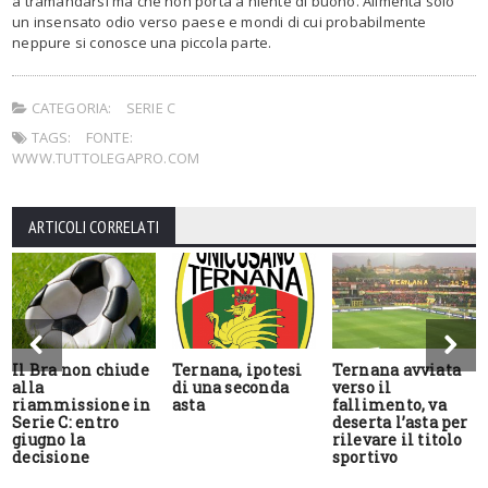
a tramandarsi ma che non porta a niente di buono. Alimenta solo
un insensato odio verso paese e mondi di cui probabilmente
neppure si conosce una piccola parte.
CATEGORIA:
SERIE C
TAGS:
FONTE:
WWW.TUTTOLEGAPRO.COM
ARTICOLI CORRELATI
Il Bra non chiude
Ternana, ipotesi
Ternana avviata
alla
di una seconda
verso il
riammissione in
asta
fallimento, va
Serie C: entro
deserta l’asta per
giugno la
rilevare il titolo
decisione
sportivo