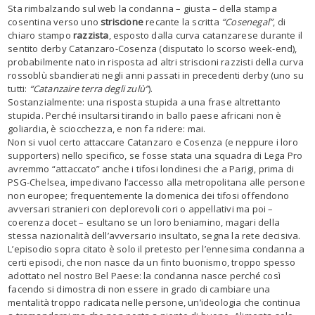
Sta rimbalzando sul web la condanna – giusta – della stampa
cosentina verso uno
striscione
recante la scritta
“Cosenegal”
, di
chiaro stampo
razzista
, esposto dalla curva catanzarese durante il
sentito derby Catanzaro-Cosenza (disputato lo scorso week-end),
probabilmente nato in risposta ad altri striscioni razzisti della curva
rossoblù sbandierati negli anni passati in precedenti derby (uno su
tutti:
“Catanzaire terra degli zulù”
).
Sostanzialmente: una risposta stupida a una frase altrettanto
stupida. Perché insultarsi tirando in ballo paese africani non è
goliardia, è sciocchezza, e non fa ridere: mai.
Non si vuol certo attaccare Catanzaro e Cosenza (e neppure i loro
supporters) nello specifico, se fosse stata una squadra di Lega Pro
avremmo “attaccato” anche i tifosi londinesi che a Parigi, prima di
PSG-Chelsea, impedivano l’accesso alla metropolitana alle persone
non europee; frequentemente la domenica dei tifosi offendono
avversari stranieri con deplorevoli cori o appellativi ma poi –
coerenza docet – esultano se un loro beniamino, magari della
stessa nazionalità dell’avversario insultato, segna la rete decisiva.
L’episodio sopra citato è solo il pretesto per l’ennesima condanna a
certi episodi, che non nasce da un finto buonismo, troppo spesso
adottato nel nostro Bel Paese: la condanna nasce perché così
facendo si dimostra di non essere in grado di cambiare una
mentalità troppo radicata nelle persone, un’ideologia che continua