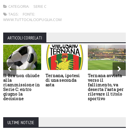
CATEGORIA:
SERIE C
TAGS:
FONTE:
WWW.TUTTOCALCIOPUGLIA.COM
ARTICOLI CORRELATI
Il Bra non chiude
Ternana, ipotesi
Ternana avviata
alla
di una seconda
verso il
riammissione in
asta
fallimento, va
Serie C: entro
deserta l’asta per
giugno la
rilevare il titolo
decisione
sportivo
ULTIME NOTIZIE