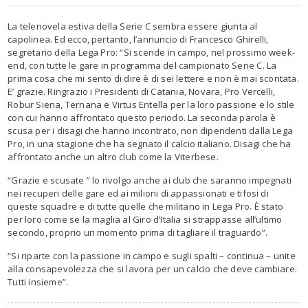
La telenovela estiva della Serie C sembra essere giunta al
capolinea. Ed ecco, pertanto, l’annuncio di Francesco Ghirelli,
segretario della Lega Pro: “Si scende in campo, nel prossimo week-
end, con tutte le gare in programma del campionato Serie C. La
prima cosa che mi sento di dire è di sei lettere e non è mai scontata.
E’ grazie. Ringrazio i Presidenti di Catania, Novara, Pro Vercelli,
Robur Siena, Ternana e Virtus Entella per la loro passione e lo stile
con cui hanno affrontato questo periodo. La seconda parola è
scusa per i disagi che hanno incontrato, non dipendenti dalla Lega
Pro, in una stagione che ha segnato il calcio italiano. Disagi che ha
affrontato anche un altro club come la Viterbese.
“Grazie e scusate ” lo rivolgo anche ai club che saranno impegnati
nei recuperi delle gare ed ai milioni di appassionati e tifosi di
queste squadre e di tutte quelle che militano in Lega Pro. È stato
per loro come se la maglia al Giro d’Italia si strappasse all’ultimo
secondo, proprio un momento prima di tagliare il traguardo”.
“Si riparte con la passione in campo e sugli spalti – continua – unite
alla consapevolezza che si lavora per un calcio che deve cambiare.
Tutti insieme”.