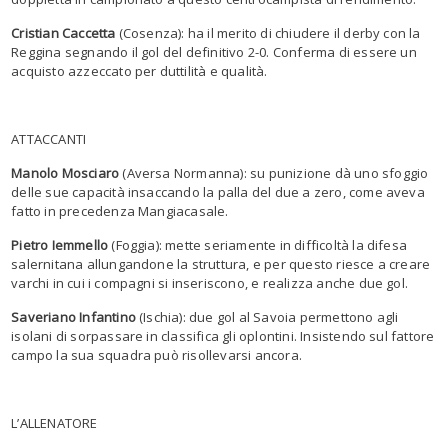
Cristian Caccetta
(Cosenza): ha il merito di chiudere il derby con la
Reggina segnando il gol del definitivo 2-0. Conferma di essere un
acquisto azzeccato per duttilità e qualità.
ATTACCANTI
Manolo Mosciaro
(Aversa Normanna): su punizione dà uno sfoggio
delle sue capacità insaccando la palla del due a zero, come aveva
fatto in precedenza Mangiacasale.
Pietro Iemmello
(Foggia): mette seriamente in difficoltà la difesa
salernitana allungandone la struttura, e per questo riesce a creare
varchi in cui i compagni si inseriscono, e realizza anche due gol.
Saveriano Infantino
(Ischia): due gol al Savoia permettono agli
isolani di sorpassare in classifica gli oplontini. Insistendo sul fattore
campo la sua squadra può risollevarsi ancora.
L’ALLENATORE