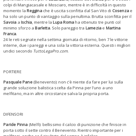
colpi di Mangiacasale e Mosciaro, mentre è in difficoltà in questo
momento la
Reggina
che è uscita sconfitta dal San Vito di
Cosenza
e
ha solo un punto di vantaggio sulla penultima. Brutta sconfitta per il
Savoia
a
Ischia
, mentre la
Lupa Roma
ha ottenuto tre punti col
minimo sforzo a
Barletta
. Solo pareggio tra
Lamezia
e
Martina
Franca
.
24 le reti segnate nella settima giornata di ritorno, ben 7 le vittorie
interne, due i pareggi e una sola la vittoria esterna. Questi i migliori
undici secondo
TuttoLegaPro.com
.
PORTIERE
Pasquale Pane
(Benevento): non c’è niente da fare per lui sulla
grande soluzione balistica scelta da Pinna per l’uno a uno
melfitano, ma in altre circostanze salva la propria porta.
DIFENSORI
Paride Pinna
(Melfi): bellissimo il calcio di punizione che finisce in
porta sotto il sette contro il Benevento. Rientro importante per i
melfitani, anche se il risultato del campo è infelice.