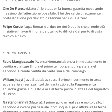
Ciro De Franco
(Matera): lo stopper fa buona guardia mostrando il
massimo dell’attenzione possibile. È lui che calcia direttamente in
porta il pallone poi deviato da Iannini per il due a zero.
Felipe Curcio
(Lupa Roma): dei due terzini è quello che prende più
iniziative in avanti in una partita molto difficile dal punto di vista
tecnico e fisico.
CENTROCAMPISTI
Fabio Mangiacasale
(Aversa Normanna): entra immediatamente in
partita e trafigge Bindi nel primo tempo, per poi ripetersi nel
secondo. Grande partita da parte sua e dei compagni.
William Jidayi
(Juve Stabia): azzecca il primo inserimento in area
avversaria e realizza il gol del vantaggio sulla Paganese. La
squadra grazie a questo è ora al terzo posto in attesa del big match
di Lecce.
Gaetano Iannini
(Matera): il primo gol che realizza è molto bello, il
secondo è invece più casuale. Comunque si può attribuire la terza
doppietta in campionato a questo centrocampista di rendimento.