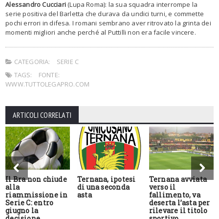
Alessandro Cucciari
(Lupa Roma): la sua squadra interrompe la
serie positiva del Barletta che durava da undici turni, e commette
pochi errori in difesa. I romani sembrano aver ritrovato la grinta dei
momenti migliori anche perché al Puttilli non era facile vincere.
CATEGORIA:
SERIE C
TAGS:
FONTE:
WWW.TUTTOLEGAPRO.COM
ARTICOLI CORRELATI
Il Bra non chiude
Ternana, ipotesi
Ternana avviata
alla
di una seconda
verso il
riammissione in
asta
fallimento, va
Serie C: entro
deserta l’asta per
giugno la
rilevare il titolo
decisione
sportivo