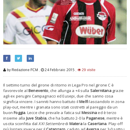
,
24 Febbraio 2015
,
by Redazione FCM
29 visite
Il settimo turno del girone di ritorno in Lega Pro nel girone C è
favorevole al
Benevento
, che allunga a +4 sulla
Salernitana
grazie
agli ex perugini Campagnacci ed Eusepi, due che sanno cosa
significa vincere. I sanniti hanno battuto il
Melfi
lasciandolo in zona
play-out, mentre i granata sono stati costretti al pareggio da un
buon
Foggia
. Lecce che prevale a fatica sul
Messina
ed è terzo
insieme alla
Juve Stabia
, che ha battuto 2-0 la
Paganese
, mentre è
uscita sconfitta dal
XXI Settembre
di
Matera
la
Casertana
. Play-off
più lontani invece per il
Catanzaro
, caduto ad
Aversa
per 3-0 sotto i