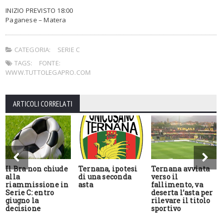
INIZIO PREVISTO 18:00
Paganese – Matera
CATEGORIA:
SERIE C
TAGS:
FONTE:
WWW.TUTTOLEGAPRO.COM
ARTICOLI CORRELATI
Il Bra non chiude
Ternana, ipotesi
Ternana avviata
alla
di una seconda
verso il
riammissione in
asta
fallimento, va
Serie C: entro
deserta l’asta per
giugno la
rilevare il titolo
decisione
sportivo